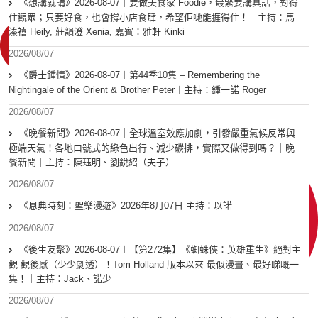
《想講就講》2026-08-07｜要做美食家 Foodie，最緊要講真話，對得
住觀眾；只要好食，也會撐小店食肆，希望佢哋能捱得住！｜主持：馬
溱禧 Heily, 莊韻澄 Xenia, 嘉賓：雅軒 Kinki
2026/08/07
《爵士鍾情》2026-08-07︱第44季10集 – Remembering the
Nightingale of the Orient & Brother Peter︱主持：鍾一諾 Roger
2026/08/07
《晚餐新聞》2026-08-07｜全球溫室效應加劇，引發嚴重氣候反常與
極端天氣！各地口號式的綠色出行、減少碳排，實際又做得到嗎？｜晚
餐新聞｜主持：陳珏明、劉銳紹（夫子）
2026/08/07
《恩典時刻：聖樂漫遊》2026年8月07日 主持：以諾
2026/08/07
《後生友聚》2026-08-07︱【第272集】《蜘蛛俠：英雄重生》絕對主
觀 觀後感（少少劇透）！Tom Holland 版本以來 最似漫畫、最好睇嘅一
集！｜主持：Jack、諾少
2026/08/07