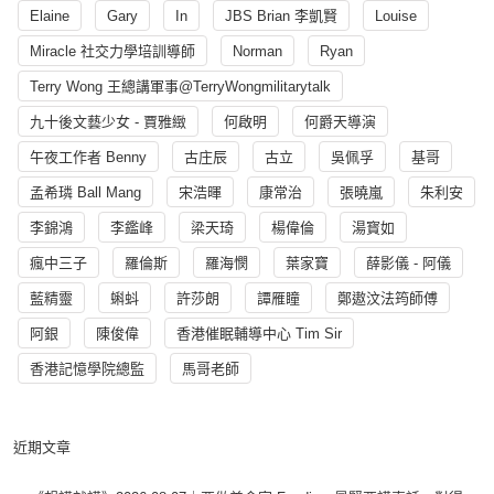
Elaine
Gary
In
JBS Brian 李凱賢
Louise
Miracle 社交力學培訓導師
Norman
Ryan
Terry Wong 王總講軍事@TerryWongmilitarytalk
九十後文藝少女 - 賈雅緻
何啟明
何爵天導演
午夜工作者 Benny
古庄辰
古立
吳佩孚
基哥
孟希璘 Ball Mang
宋浩暉
康常治
張曉嵐
朱利安
李錦鴻
李鑑峰
梁天琦
楊偉倫
湯寳如
瘋中三子
羅倫斯
羅海憫
葉家寶
薛影儀 - 阿儀
藍精靈
蝌蚪
許莎朗
譚雁瞳
鄭遨汶法筠師傅
阿銀
陳俊偉
香港催眠輔導中心 Tim Sir
香港記憶學院總監
馬哥老師
近期文章