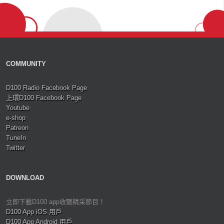
COMMUNITY
D100 Radio Facebook Page
上環D100 Facebook Page
Youtube
e-shop
Patreon
TuneIn
Twitter
DOWNLOAD
立即下載D100 app收聽精采節目！
D100 App iOS 用戶
D100 App Android 用戶