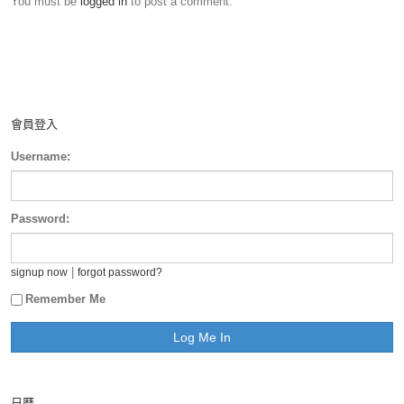
You must be
logged in
to post a comment.
會員登入
Username:
Password:
|
signup now
forgot password?
Remember Me
日曆