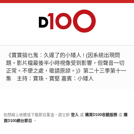
《寶寶搞乜鬼︰久違了的小矮人 ! (因系統出現問
題，影片檔最後半小時視像受到影響，但聲音一切
正常。不便之處，敬請原諒。)》第二十三季第十一
集 主持：寶珠、寶堅 嘉賓：小矮人
如想線上收聽或下載節目重溫，請立即
登入
或
購買D100收聽服務
或
購
買D100網台節目
。