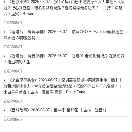
《巴膠不敗》2026-08-07︱(第151集) 由巴士迷變身車長！年輕車長親
述入行心路歷程｜報名考試有幾難？邊啲路線最考功夫？︱主持：法蘭
西，嘉賓︰Bowan
2026/08/07
《香港台 – 聲音專欄》 2026-08-07｜ 信報CEO AI EJ Tech模擬經營
汽水機 AI即變狡猾
2026/08/07
《香港台 – 聲音專欄》 2026-08-07｜ 香港01 老齡化新視角 在高齡亞
洲活出精彩人生
2026/08/07
《來自星星美食》2026-08-07︱深圳高端新派中菜驚喜重重！脆卜卜
酸甜燈影咕嚕肉，堂弄黃油蟹黯然銷魂飯，搭配不同口味干邑名釀。︱
來自星星美食︱主持：陳俊偉 嘉賓：Philip Fung
2026/08/07
《西城故事》2026-08-07︱第44季 第10集 ︱主持：沈西城
2026/08/07