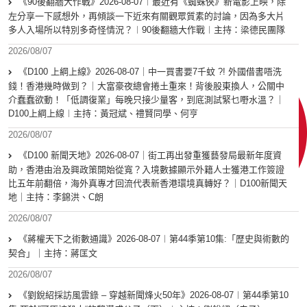
《90後翻牆大作戰》2026-08-07︱最近有《蜘蛛俠》新電影上映，除
左分享一下感想外，再傾談一下近來有關觀眾質素的討論，因為多大片
多人入場所以特別多奇怪情況？︱90後翻牆大作戰︱主持：梁德民團隊
2026/08/07
《D100 上綱上線》2026-08-07｜中一買書要7千蚊 ?! 外國借書唔洗
錢！香港幾時做到？｜大富豪夜總會捲土重來！背後股東換人，公關中
介蠢蠢欲動！「低調復業」每晚只接少量客，到底測試緊乜嘢水溫？｜
D100上綱上線︱主持：黃冠斌、禮賢同學、何亨
2026/08/07
《D100 新聞天地》2026-08-07｜街工再出發重獲藝發局最新年度資
助，香港由治及興政策開始從寬？入境數據顯示外籍人士獲港工作簽證
比五年前翻倍，海外真專才回流代表新香港環境真轉好？｜D100新聞天
地｜主持：李錦洪、C朗
2026/08/07
《蔣權天下之術數通識》2026-08-07︱第44季第10集:「歴史與術數的
契合」｜主持：蔣匡文
2026/08/07
《劉銳紹採訪風雲錄 – 穿越新聞烽火50年》2026-08-07︱第44季第10