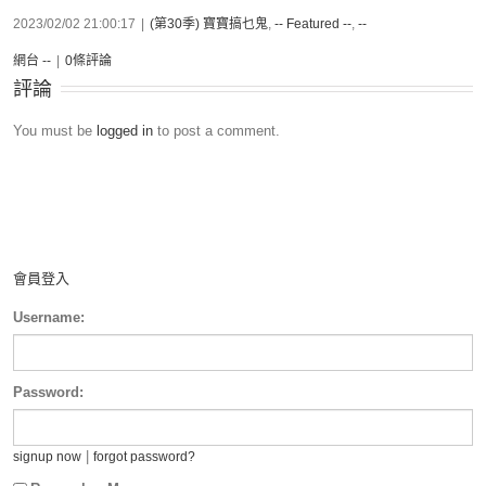
2023/02/02 21:00:17
|
(第30季) 寶寶搞乜鬼
,
-- Featured --
,
--
網台 --
|
0條評論
評論
You must be
logged in
to post a comment.
會員登入
Username:
Password:
|
signup now
forgot password?