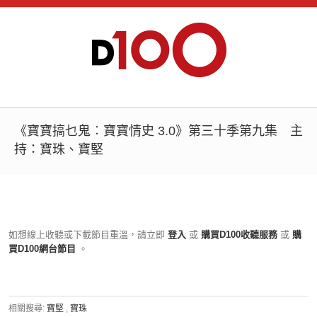
《寶寶搞乜鬼︰寶寶情史 3.0》第三十季第九集 主
持：寶珠、寶堅
如想線上收聽或下載節目重溫，請立即
登入
或
購買D100收聽服務
或
購
買D100網台節目
。
相關搜尋:
寶堅
,
寶珠