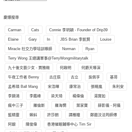
慶爆搜尋
Carman
Cats
Connie 李玥穎 - Founder of Drip39
Elaine
Gary
In
JBS Brian 李凱賢
Louise
Miracle 社交力學培訓導師
Norman
Ryan
Terry Wong 王總講軍事@TerryWongmilitarytalk
九十後文藝少女 - 賈雅緻
何啟明
何爵天導演
午夜工作者 Benny
古庄辰
古立
吳佩孚
基哥
孟希璘 Ball Mang
宋浩暉
康常治
張曉嵐
朱利安
李錦鴻
李鑑峰
梁天琦
楊偉倫
湯寳如
瘋中三子
羅倫斯
羅海憫
葉家寶
薛影儀 - 阿儀
藍精靈
蝌蚪
許莎朗
譚雁瞳
鄭遨汶法筠師傅
阿銀
陳俊偉
香港催眠輔導中心 Tim Sir