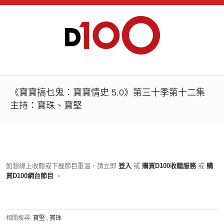
《寶寶搞乜鬼︰寶寶情史 5.0》第三十季第十二集
主持：寶珠、寶堅
如想線上收聽或下載節目重溫，請立即
登入
或
購買D100收聽服務
或
購
買D100網台節目
。
相關搜尋:
寶堅
,
寶珠