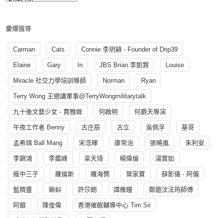
慶爆搜尋
Carman
Cats
Connie 李玥穎 - Founder of Drip39
Elaine
Gary
In
JBS Brian 李凱賢
Louise
Miracle 社交力學培訓導師
Norman
Ryan
Terry Wong 王總講軍事@TerryWongmilitarytalk
九十後文藝少女 - 賈雅緻
何啟明
何爵天導演
午夜工作者 Benny
古庄辰
古立
吳佩孚
基哥
孟希璘 Ball Mang
宋浩暉
康常治
張曉嵐
朱利安
李錦鴻
李鑑峰
梁天琦
楊偉倫
湯寳如
瘋中三子
羅倫斯
羅海憫
葉家寶
薛影儀 - 阿儀
藍精靈
蝌蚪
許莎朗
譚雁瞳
鄭遨汶法筠師傅
阿銀
陳俊偉
香港催眠輔導中心 Tim Sir