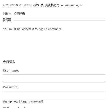
2023/02/23 21:00:43
|
(第30季) 寶寶搞乜鬼
,
-- Featured --
,
--
網台 --
|
0條評論
評論
You must be
logged in
to post a comment.
會員登入
Username:
Password:
|
signup now
forgot password?