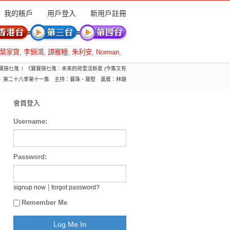
我的賬戶
用戶登入
新用戶註冊
葉家寶
,
李錦鴻
,
譚雁瞳
,
朱利安
,
Norman
,
寶寶搞乜鬼
《寶寶搞乜鬼︰未來的荷里活新星 (今集又有
)》第二十八季第十一集 主持：寶珠、寶堅 嘉賓：林璐
會員登入
Username:
Password:
|
signup now
forgot password?
Remember Me