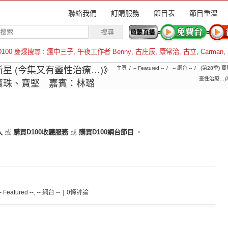
聯絡我們
訂購服務
節目表
節目重溫
D100 慶爆搜尋 :
瘋中三子
,
午夜工作者 Benny
,
古庄辰
,
康常治
,
古立
,
Carman
,
羅倫斯
星 (今集又有靈性治療…)》
主頁
-- Featured --
-- 網台 --
(第28季) 
靈性治療…
寶珠、寶堅 嘉賓：林璐
入
或
購買D100收聽服務
或
購買D100網台節目
。
-- Featured --
,
-- 網台 --
|
0條評論