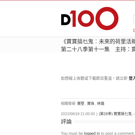
《寶寶搞乜鬼︰未來的荷里活新
第二十八季第十一集 主持：
如想線上收聽或下載節目重溫，請立即
登
相關搜尋:
寶堅
,
寶珠
,
林璐
2022/08/18 21:00:00
|
(第28季) 寶寶搞乜鬼
,
評論
You must be
logged in
to post a comment.