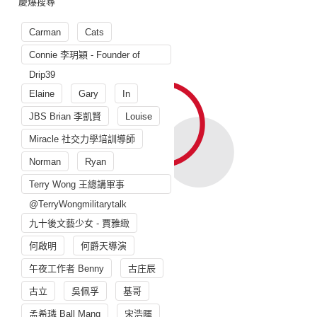
慶爆搜尋
Carman
Cats
Connie 李玥穎 - Founder of
Drip39
Elaine
Gary
In
JBS Brian 李凱賢
Louise
Miracle 社交力學培訓導師
Norman
Ryan
Terry Wong 王總講軍事
@TerryWongmilitarytalk
九十後文藝少女 - 賈雅緻
何啟明
何爵天導演
午夜工作者 Benny
古庄辰
古立
吳佩孚
基哥
孟希璘 Ball Mang
宋浩暉