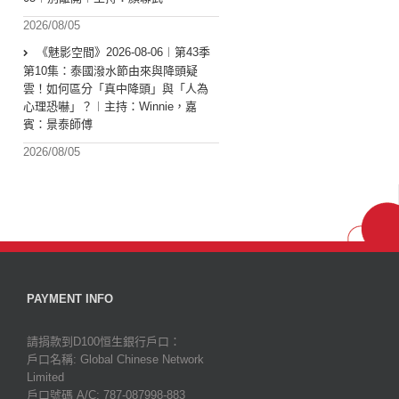
2026/08/05
《魅影空間》2026-08-06︱第43季
第10集：泰國潑水節由來與降頭疑
雲！如何區分「真中降頭」與「人為
心理恐嚇」？︱主持：Winnie，嘉
賓：景泰師傅
2026/08/05
PAYMENT INFO
請捐款到D100恒生銀行戶口：
戶口名稱: Global Chinese Network
Limited
戶口號碼 A/C: 787-087998-883