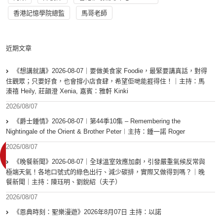
香港記憶學院總監
馬哥老師
近期文章
《想講就講》2026-08-07｜要做美食家 Foodie，最緊要講真話，對得
住觀眾；只要好食，也會撐小店食肆，希望佢哋能捱得住！｜主持：馬
溱禧 Heily, 莊韻澄 Xenia, 嘉賓：雅軒 Kinki
2026/08/07
《爵士鍾情》2026-08-07︱第44季10集 – Remembering the
Nightingale of the Orient & Brother Peter︱主持：鍾一諾 Roger
2026/08/07
《晚餐新聞》2026-08-07｜全球溫室效應加劇，引發嚴重氣候反常與
極端天氣！各地口號式的綠色出行、減少碳排，實際又做得到嗎？｜晚
餐新聞｜主持：陳珏明、劉銳紹（夫子）
2026/08/07
《恩典時刻：聖樂漫遊》2026年8月07日 主持：以諾