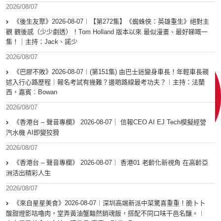
2026/08/07
《後生友聚》2026-08-07︱【第272集】《蜘蛛俠：英雄重生》絕對主
觀 觀後感（少少劇透）！Tom Holland 版本以來 最似漫畫、最好睇嘅一
集！｜主持：Jack、諾少
2026/08/07
《巴膠不敗》2026-08-07︱(第151集) 由巴士迷變身車長！年輕車長親
述入行心路歷程｜報名考試有幾難？邊啲路線最考功夫？︱主持：法蘭
西，嘉賓︰Bowan
2026/08/07
《香港台 – 聲音專欄》 2026-08-07｜ 信報CEO AI EJ Tech模擬經營
汽水機 AI即變狡猾
2026/08/07
《香港台 – 聲音專欄》 2026-08-07｜ 香港01 老齡化新視角 在高齡亞
洲活出精彩人生
2026/08/07
《來自星星美食》2026-08-07︱深圳高端新派中菜驚喜重重！脆卜卜
酸甜燈影咕嚕肉，堂弄黃油蟹黯然銷魂飯，搭配不同口味干邑名釀。︱