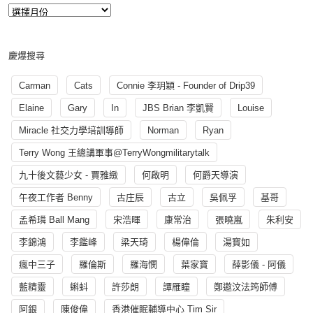
慶爆搜尋
Carman
Cats
Connie 李玥穎 - Founder of Drip39
Elaine
Gary
In
JBS Brian 李凱賢
Louise
Miracle 社交力學培訓導師
Norman
Ryan
Terry Wong 王總講軍事@TerryWongmilitarytalk
九十後文藝少女 - 賈雅緻
何啟明
何爵天導演
午夜工作者 Benny
古庄辰
古立
吳佩孚
基哥
孟希璘 Ball Mang
宋浩暉
康常治
張曉嵐
朱利安
李錦鴻
李鑑峰
梁天琦
楊偉倫
湯寳如
瘋中三子
羅倫斯
羅海憫
葉家寶
薛影儀 - 阿儀
藍精靈
蝌蚪
許莎朗
譚雁瞳
鄭遨汶法筠師傅
阿銀
陳俊偉
香港催眠輔導中心 Tim Sir