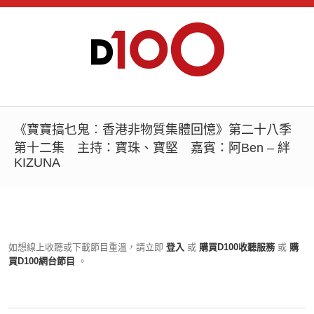
《寶寶搞乜鬼︰香港非物質集體回憶》第二十八季
第十二集 主持：寶珠、寶堅 嘉賓：阿Ben – 絆
KIZUNA
如想線上收聽或下載節目重溫，請立即
登入
或
購買D100收聽服務
或
購
買D100網台節目
。