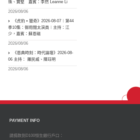
珠、寶堅 嘉賓：李然 Leanne Li
2026/08/06
《虎豹 • 獵奇》2026-08-07︱第44
季10集：御用闊太演員︱主持：江
少，嘉賓：蘇恩磁
2026/08/06
《恩典時刻：時代論壇》2026-08-
06 主持： 羅民威、陳珏明
2026/08/06
PAYMENT INFO
請捐款到D100恒生銀行戶口：