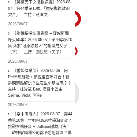
《蔣權天下之術數通識》2026-08-
07︱第44季第10集:「歴史與術數的
契合」｜主持：蔣匡文
2026/08/07
《劉銳紹採訪風雲錄 – 穿越新聞
烽火50年》2026-08-07︱第44季第10
集 死於”可原諒殺人“的黎漢成父子
（下）︱主持：劉銳紹（夫子）
2026/08/07
《香蕉俱樂部》2026-08-06︱阿
Rei年尾結婚，預祝佢百年好合！新
房問題點解決？生唔生小朋友呢？︱
主持：杜浚斌 Ben, 塔羅小公主
Selina, Viola, 阿Rei
2026/08/06
《空中再飛人》2026-08-07︱第44
季第10集｜空姐飛馬尼拉掃淘寶貨？
挑戰食鴨仔蛋 + Jollibee隱藏用法！
︱韓妹寧願瞓公司都唔想返韓國？爆