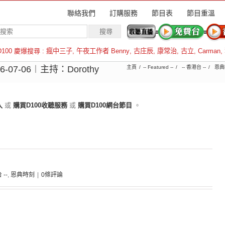
聯絡我們
訂購服務
節目表
節目重溫
D100 慶爆搜尋 :
瘋中三子
,
午夜工作者 Benny
,
古庄辰
,
康常治
,
古立
,
Carman
,
羅倫斯
7-06︱主持：Dorothy
主頁
-- Featured --
-- 香港台 --
恩典
入
或
購買D100收聽服務
或
購買D100網台節目
。
 --
,
恩典時刻
|
0條評論