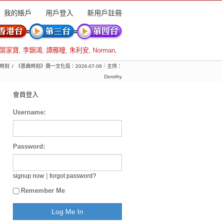
我的賬戶
用戶登入
新用戶註冊
葉家寶
,
李錦鴻
,
譚雁瞳
,
朱利安
,
Norman
,
時刻
《恩典時刻》周一文化局︱2026-07-06︱主持：
Dorothy
會員登入
Username:
Password:
|
signup now
forgot password?
Remember Me