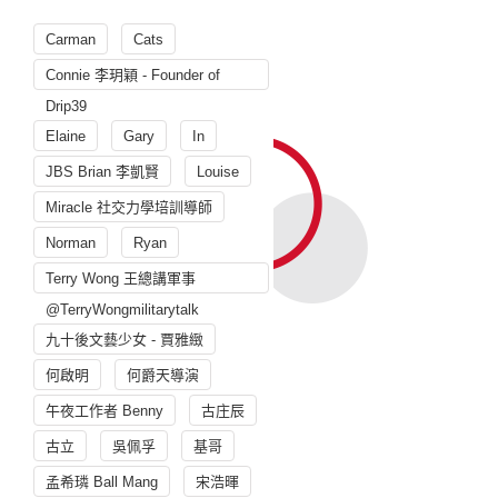
Carman
Cats
Connie 李玥穎 - Founder of
Drip39
Elaine
Gary
In
JBS Brian 李凱賢
Louise
Miracle 社交力學培訓導師
Norman
Ryan
Terry Wong 王總講軍事
@TerryWongmilitarytalk
九十後文藝少女 - 賈雅緻
何啟明
何爵天導演
午夜工作者 Benny
古庄辰
古立
吳佩孚
基哥
孟希璘 Ball Mang
宋浩暉