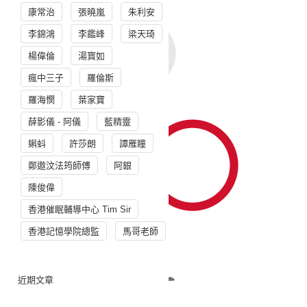
康常治
張曉嵐
朱利安
李錦鴻
李鑑峰
梁天琦
楊偉倫
湯寳如
瘋中三子
羅倫斯
羅海憫
葉家寶
薛影儀 - 阿儀
藍精靈
蝌蚪
許莎朗
譚雁瞳
鄭遨汶法筠師傅
阿銀
陳俊偉
香港催眠輔導中心 Tim Sir
香港記憶學院總監
馬哥老師
近期文章