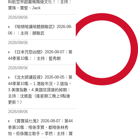
料航空界超嚴格階級文化！︱主持：
寶珠、寶堅、Jack
2026/08/06
《啱傾啱講啱聽顏聯武》2026-08-
06︱︱主持：顏聯武
2026/08/06
《日本咒怨凶間》2026-08-07︱第
44季第10集：︱主持：藍秀朗
2026/08/06
《沈大師講投資》2026-08-05︱第
44季第10集 – 1.港股市況，2.道指，
3.美匯指數，4.美國信貸違約掉期︱
主持：沈振盈（逢星期三晚上9點後
更新！）
2026/08/06
《寶寶搞乜鬼》2026-08-07︱第44
季第10集︰唔係李賢，都唔係林秀
怡，佢係獨立歌手 – 李然︱主持：寶