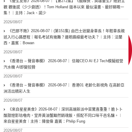
《後生友聚》2026-08-07︱【第272集】《蜘蛛俠：英雄重生》絕對主
觀 觀後感（少少劇透）！Tom Holland 版本以來 最似漫畫、最好睇嘅一
集！｜主持：Jack、諾少
2026/08/07
《巴膠不敗》2026-08-07︱(第151集) 由巴士迷變身車長！年輕車長親
述入行心路歷程｜報名考試有幾難？邊啲路線最考功夫？︱主持：法蘭
西，嘉賓︰Bowan
2026/08/07
《香港台 – 聲音專欄》 2026-08-07｜ 信報CEO AI EJ Tech模擬經營
汽水機 AI即變狡猾
2026/08/07
《香港台 – 聲音專欄》 2026-08-07｜ 香港01 老齡化新視角 在高齡亞
洲活出精彩人生
2026/08/07
《來自星星美食》2026-08-07︱深圳高端新派中菜驚喜重重！脆卜卜
酸甜燈影咕嚕肉，堂弄黃油蟹黯然銷魂飯，搭配不同口味干邑名釀。︱
來自星星美食︱主持：陳俊偉 嘉賓：Philip Fung
2026/08/07