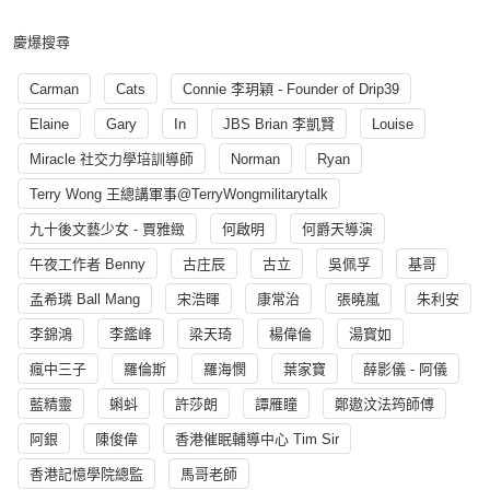
慶爆搜尋
Carman
Cats
Connie 李玥穎 - Founder of Drip39
Elaine
Gary
In
JBS Brian 李凱賢
Louise
Miracle 社交力學培訓導師
Norman
Ryan
Terry Wong 王總講軍事@TerryWongmilitarytalk
九十後文藝少女 - 賈雅緻
何啟明
何爵天導演
午夜工作者 Benny
古庄辰
古立
吳佩孚
基哥
孟希璘 Ball Mang
宋浩暉
康常治
張曉嵐
朱利安
李錦鴻
李鑑峰
梁天琦
楊偉倫
湯寳如
瘋中三子
羅倫斯
羅海憫
葉家寶
薛影儀 - 阿儀
藍精靈
蝌蚪
許莎朗
譚雁瞳
鄭遨汶法筠師傅
阿銀
陳俊偉
香港催眠輔導中心 Tim Sir
香港記憶學院總監
馬哥老師