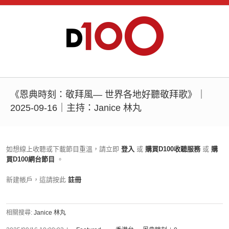
《恩典時刻：敬拜風— 世界各地好聽敬拜歌》｜
2025-09-16｜主持：Janice 林丸
如想線上收聽或下載節目重溫，請立即
登入
或
購買D100收聽服務
或
購
買D100網台節目
。
新建帳戶，這請按此
註冊
相關搜尋:
Janice 林丸