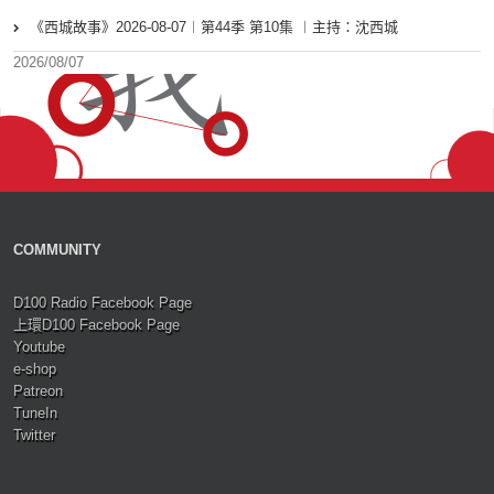
《西城故事》2026-08-07︱第44季 第10集 ︱主持：沈西城
2026/08/07
COMMUNITY
D100 Radio Facebook Page
上環D100 Facebook Page
Youtube
e-shop
Patreon
TuneIn
Twitter