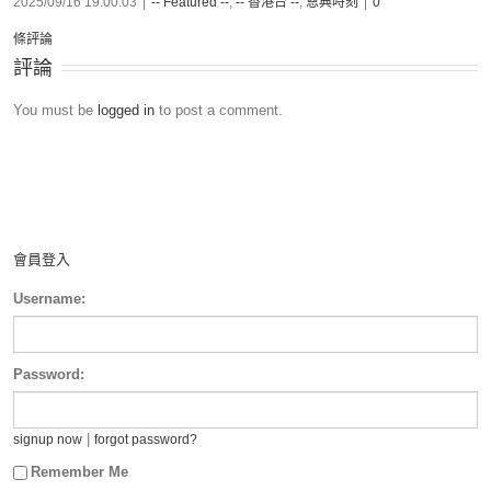
2025/09/16 19:00:03
|
-- Featured --
,
-- 香港台 --
,
恩典時刻
|
0
條評論
評論
You must be
logged in
to post a comment.
會員登入
Username:
Password:
|
signup now
forgot password?
Remember Me