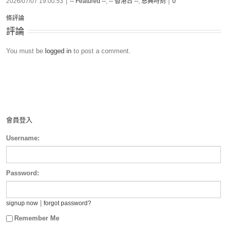
2026/07/07 19:00:53
|
-- Featured --
,
-- 香港台 --
,
恩典時刻
|
0
條評論
評論
You must be
logged in
to post a comment.
會員登入
Username:
Password:
|
signup now
forgot password?
Remember Me