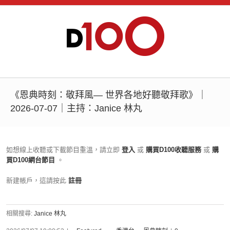
《恩典時刻：敬拜風— 世界各地好聽敬拜歌》｜
2026-07-07｜主持：Janice 林丸
如想線上收聽或下載節目重溫，請立即
登入
或
購買D100收聽服務
或
購
買D100網台節目
。
新建帳戶，這請按此
註冊
相關搜尋:
Janice 林丸