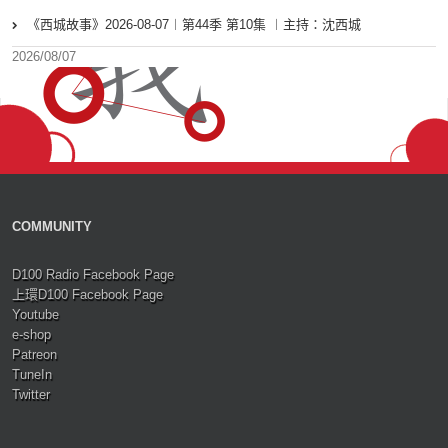
《西城故事》2026-08-07︱第44季 第10集 ︱主持：沈西城
2026/08/07
COMMUNITY
D100 Radio Facebook Page
上環D100 Facebook Page
Youtube
e-shop
Patreon
TuneIn
Twitter