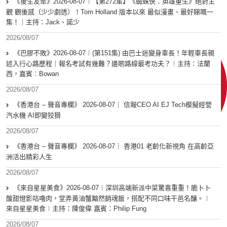
《後生友聚》2026-08-07︱【第272集】《蜘蛛俠：英雄重生》絕對主
觀 觀後感（少少劇透）！Tom Holland 版本以來 最似漫畫、最好睇嘅一
集！｜主持：Jack、諾少
2026/08/07
《巴膠不敗》2026-08-07︱(第151集) 由巴士迷變身車長！年輕車長親
述入行心路歷程｜報名考試有幾難？邊啲路線最考功夫？︱主持：法蘭
西，嘉賓︰Bowan
2026/08/07
《香港台 – 聲音專欄》 2026-08-07｜ 信報CEO AI EJ Tech模擬經營
汽水機 AI即變狡猾
2026/08/07
《香港台 – 聲音專欄》 2026-08-07｜ 香港01 老齡化新視角 在高齡亞
洲活出精彩人生
2026/08/07
《來自星星美食》2026-08-07︱深圳高端新派中菜驚喜重重！脆卜卜
酸甜燈影咕嚕肉，堂弄黃油蟹黯然銷魂飯，搭配不同口味干邑名釀。︱
來自星星美食︱主持：陳俊偉 嘉賓：Philip Fung
2026/08/07