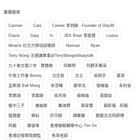
慶爆搜尋
Carman
Cats
Connie 李玥穎 - Founder of Drip39
Elaine
Gary
In
JBS Brian 李凱賢
Louise
Miracle 社交力學培訓導師
Norman
Ryan
Terry Wong 王總講軍事@TerryWongmilitarytalk
九十後文藝少女 - 賈雅緻
何啟明
何爵天導演
午夜工作者 Benny
古庄辰
古立
吳佩孚
基哥
孟希璘 Ball Mang
宋浩暉
康常治
張曉嵐
朱利安
李錦鴻
李鑑峰
梁天琦
楊偉倫
湯寳如
瘋中三子
羅倫斯
羅海憫
葉家寶
薛影儀 - 阿儀
藍精靈
蝌蚪
許莎朗
譚雁瞳
鄭遨汶法筠師傅
阿銀
陳俊偉
香港催眠輔導中心 Tim Sir
香港記憶學院總監
馬哥老師