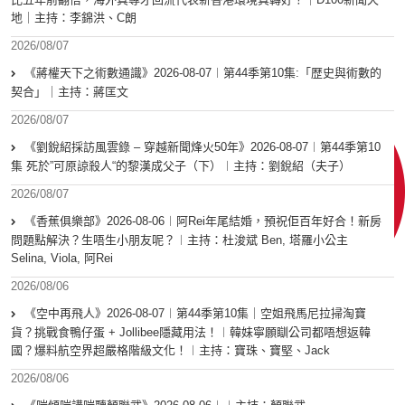
地｜主持：李錦洪、C朗
2026/08/07
《蔣權天下之術數通識》2026-08-07︱第44季第10集:「歴史與術數的
契合」｜主持：蔣匡文
2026/08/07
《劉銳紹採訪風雲錄 – 穿越新聞烽火50年》2026-08-07︱第44季第10
集 死於”可原諒殺人“的黎漢成父子（下）︱主持：劉銳紹（夫子）
2026/08/07
《香蕉俱樂部》2026-08-06︱阿Rei年尾結婚，預祝佢百年好合！新房
問題點解決？生唔生小朋友呢？︱主持：杜浚斌 Ben, 塔羅小公主
Selina, Viola, 阿Rei
2026/08/06
《空中再飛人》2026-08-07︱第44季第10集｜空姐飛馬尼拉掃淘寶
貨？挑戰食鴨仔蛋 + Jollibee隱藏用法！︱韓妹寧願瞓公司都唔想返韓
國？爆料航空界超嚴格階級文化！︱主持：寶珠、寶堅、Jack
2026/08/06