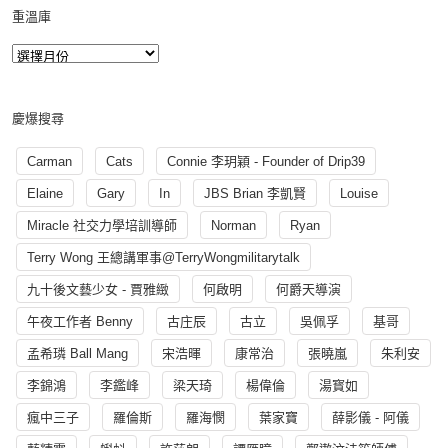
重溫庫
慶爆搜尋
Carman
Cats
Connie 李玥穎 - Founder of Drip39
Elaine
Gary
In
JBS Brian 李凱賢
Louise
Miracle 社交力學培訓導師
Norman
Ryan
Terry Wong 王總講軍事@TerryWongmilitarytalk
九十後文藝少女 - 賈雅緻
何啟明
何爵天導演
午夜工作者 Benny
古庄辰
古立
吳佩孚
基哥
孟希璘 Ball Mang
宋浩暉
康常治
張曉嵐
朱利安
李錦鴻
李鑑峰
梁天琦
楊偉倫
湯寳如
瘋中三子
羅倫斯
羅海憫
葉家寶
薛影儀 - 阿儀