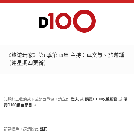
《旅遊玩家》第6季第14集 主持：卓文慧、旅遊鍾
（逢星期四更新）
如想線上收聽或下載節目重溫，請立即
登入
或
購買D100收聽服務
或
購
買D100網台節目
。
新建帳戶，這請按此
註冊