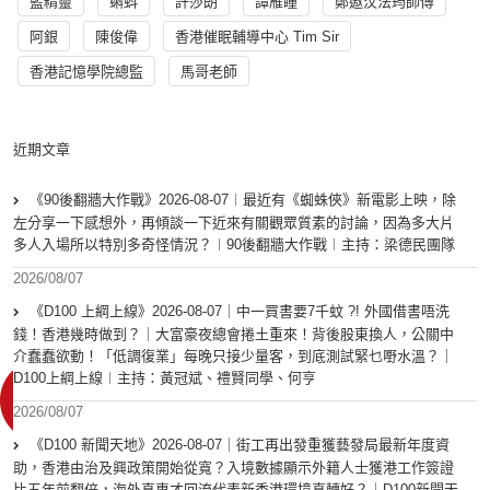
藍精靈
蝌蚪
許莎朗
譚雁瞳
鄭遨汶法筠師傅
阿銀
陳俊偉
香港催眠輔導中心 Tim Sir
香港記憶學院總監
馬哥老師
近期文章
《90後翻牆大作戰》2026-08-07︱最近有《蜘蛛俠》新電影上映，除
左分享一下感想外，再傾談一下近來有關觀眾質素的討論，因為多大片
多人入場所以特別多奇怪情況？︱90後翻牆大作戰︱主持：梁德民團隊
2026/08/07
《D100 上綱上線》2026-08-07｜中一買書要7千蚊 ?! 外國借書唔洗
錢！香港幾時做到？｜大富豪夜總會捲土重來！背後股東換人，公關中
介蠢蠢欲動！「低調復業」每晚只接少量客，到底測試緊乜嘢水溫？｜
D100上綱上線︱主持：黃冠斌、禮賢同學、何亨
2026/08/07
《D100 新聞天地》2026-08-07｜街工再出發重獲藝發局最新年度資
助，香港由治及興政策開始從寬？入境數據顯示外籍人士獲港工作簽證
比五年前翻倍，海外真專才回流代表新香港環境真轉好？｜D100新聞天