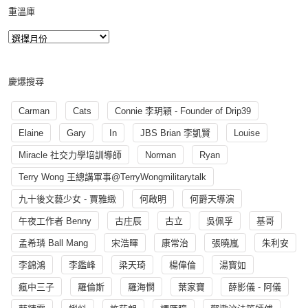
重溫庫
慶爆搜尋
Carman
Cats
Connie 李玥穎 - Founder of Drip39
Elaine
Gary
In
JBS Brian 李凱賢
Louise
Miracle 社交力學培訓導師
Norman
Ryan
Terry Wong 王總講軍事@TerryWongmilitarytalk
九十後文藝少女 - 賈雅緻
何啟明
何爵天導演
午夜工作者 Benny
古庄辰
古立
吳佩孚
基哥
孟希璘 Ball Mang
宋浩暉
康常治
張曉嵐
朱利安
李錦鴻
李鑑峰
梁天琦
楊偉倫
湯寳如
瘋中三子
羅倫斯
羅海憫
葉家寶
薛影儀 - 阿儀