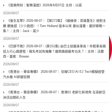
《恩典時刻：聖樂漫遊》2026年8月07日 主持：以諾
2026/08/07
《後生友聚》2026-08-07︱【第272集】《蜘蛛俠：英雄重生》絕對主
觀 觀後感（少少劇透）！Tom Holland 版本以來 最似漫畫、最好睇嘅一
集！｜主持：Jack、諾少
2026/08/07
《巴膠不敗》2026-08-07︱(第151集) 由巴士迷變身車長！年輕車長親
述入行心路歷程｜報名考試有幾難？邊啲路線最考功夫？︱主持：法蘭
西，嘉賓︰Bowan
2026/08/07
《香港台 – 聲音專欄》 2026-08-07｜ 信報CEO AI EJ Tech模擬經營
汽水機 AI即變狡猾
2026/08/07
《香港台 – 聲音專欄》 2026-08-07｜ 香港01 老齡化新視角 在高齡亞
洲活出精彩人生
2026/08/07