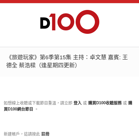
《旅遊玩家》第6季第15集 主持：卓文慧 嘉賓: 王
德全 蔡浩樑（逢星期四更新）
如想線上收聽或下載節目重溫，請立即
登入
或
購買D100收聽服務
或
購
買D100網台節目
。
新建帳戶，這請按此
註冊