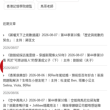
香港記憶學院總監
馬哥老師
近期文章
《蔣權天下之術數通識》2026-08-07︱第44季第10集:「歴史與術數的
契合」｜主持：蔣匡文
2026/08/07
《劉銳紹採訪風雲錄 – 穿越新聞烽火50年》2026-08-07︱第44季第10
集 死於”可原諒殺人“的黎漢成父子（下）︱主持：劉銳紹（夫子）
2026/08/07
《香蕉俱樂部》2026-08-06︱阿Rei年尾結婚，預祝佢百年好合！新房
問題點解決？生唔生小朋友呢？︱主持：杜浚斌 Ben, 塔羅小公主
Selina, Viola, 阿Rei
2026/08/06
《空中再飛人》2026-08-07︱第44季第10集｜空姐飛馬尼拉掃淘寶
貨？挑戰食鴨仔蛋 + Jollibee隱藏用法！︱韓妹寧願瞓公司都唔想返韓