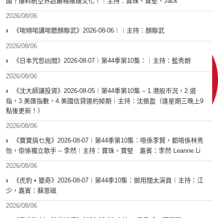
國？爆料航空界超嚴格階級文化！︱主持：寶珠、寶堅、Jack
2026/08/06
《啱傾啱講啱聽顏聯武》2026-08-06︱︱主持：顏聯武
2026/08/06
《日本咒怨凶間》2026-08-07︱第44季第10集：︱主持：藍秀朗
2026/08/06
《沈大師講投資》2026-08-05︱第44季第10集 – 1.港股市況，2.道
指，3.美匯指數，4.美國信貸違約掉期︱主持：沈振盈（逢星期三晚上9
點後更新！）
2026/08/06
《寶寶搞乜鬼》2026-08-07︱第44季第10集︰唔係李賢，都唔係林秀
怡，佢係獨立歌手 – 李然︱主持：寶珠、寶堅 嘉賓：李然 Leanne Li
2026/08/06
《虎豹 • 獵奇》2026-08-07︱第44季10集：御用闊太演員︱主持：江
少，嘉賓：蘇恩磁
2026/08/06