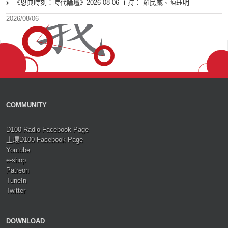
《恩典時刻：時代論壇》2026-08-06 主持： 羅民威、陳珏明
2026/08/06
COMMUNITY
D100 Radio Facebook Page
上環D100 Facebook Page
Youtube
e-shop
Patreon
TuneIn
Twitter
DOWNLOAD