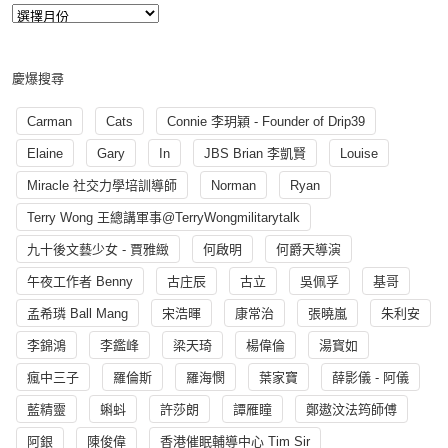
慶爆搜尋
Carman
Cats
Connie 李玥穎 - Founder of Drip39
Elaine
Gary
In
JBS Brian 李凱賢
Louise
Miracle 社交力學培訓導師
Norman
Ryan
Terry Wong 王總講軍事@TerryWongmilitarytalk
九十後文藝少女 - 賈雅緻
何啟明
何爵天導演
午夜工作者 Benny
古庄辰
古立
吳佩孚
基哥
孟希璘 Ball Mang
宋浩暉
康常治
張曉嵐
朱利安
李錦鴻
李鑑峰
梁天琦
楊偉倫
湯寳如
瘋中三子
羅倫斯
羅海憫
葉家寶
薛影儀 - 阿儀
藍精靈
蝌蚪
許莎朗
譚雁瞳
鄭遨汶法筠師傅
阿銀
陳俊偉
香港催眠輔導中心 Tim Sir