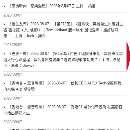
《恩典時刻：聖樂漫遊》2026年8月07日 主持：以諾
2026/08/07
《後生友聚》2026-08-07︱【第272集】《蜘蛛俠：英雄重生》絕對主
觀 觀後感（少少劇透）！Tom Holland 版本以來 最似漫畫、最好睇嘅一
集！｜主持：Jack、諾少
2026/08/07
《巴膠不敗》2026-08-07︱(第151集) 由巴士迷變身車長！年輕車長親
述入行心路歷程｜報名考試有幾難？邊啲路線最考功夫？︱主持：法蘭
西，嘉賓︰Bowan
2026/08/07
《香港台 – 聲音專欄》 2026-08-07｜ 信報CEO AI EJ Tech模擬經營
汽水機 AI即變狡猾
2026/08/07
《香港台 – 聲音專欄》 2026-08-07｜ 香港01 老齡化新視角 在高齡亞
洲活出精彩人生
2026/08/07