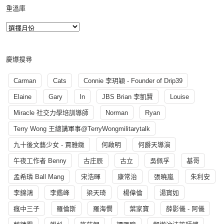
重溫庫
慶爆搜尋
Carman
Cats
Connie 李玥穎 - Founder of Drip39
Elaine
Gary
In
JBS Brian 李凱賢
Louise
Miracle 社交力學培訓導師
Norman
Ryan
Terry Wong 王總講軍事@TerryWongmilitarytalk
九十後文藝少女 - 賈雅緻
何啟明
何爵天導演
午夜工作者 Benny
古庄辰
古立
吳佩孚
基哥
孟希璘 Ball Mang
宋浩暉
康常治
張曉嵐
朱利安
李錦鴻
李鑑峰
梁天琦
楊偉倫
湯寳如
瘋中三子
羅倫斯
羅海憫
葉家寶
薛影儀 - 阿儀