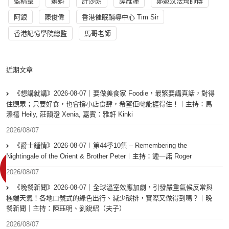
藍精靈
蝌蚪
許莎朗
譚雁瞳
鄭遨汶法筠師傅
阿銀
陳俊偉
香港催眠輔導中心 Tim Sir
香港記憶學院總監
馬哥老師
近期文章
《想講就講》2026-08-07｜要做美食家 Foodie，最緊要講真話，對得
住觀眾；只要好食，也會撐小店食肆，希望佢哋能捱得住！｜主持：馬
溱禧 Heily, 莊韻澄 Xenia, 嘉賓：雅軒 Kinki
2026/08/07
《爵士鍾情》2026-08-07︱第44季10集 – Remembering the
Nightingale of the Orient & Brother Peter︱主持：鍾一諾 Roger
2026/08/07
《晚餐新聞》2026-08-07｜全球溫室效應加劇，引發嚴重氣候反常與
極端天氣！各地口號式的綠色出行、減少碳排，實際又做得到嗎？｜晚
餐新聞｜主持：陳珏明、劉銳紹（夫子）
2026/08/07