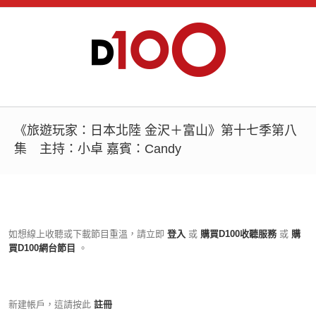
《旅遊玩家：日本北陸 金沢＋富山》第十七季第八
集 主持：小卓 嘉賓：Candy
如想線上收聽或下載節目重溫，請立即
登入
或
購買D100收聽服務
或
購
買D100網台節目
。
新建帳戶，這請按此
註冊