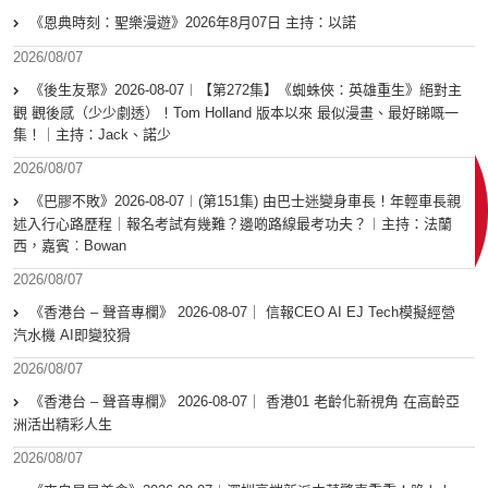
《恩典時刻：聖樂漫遊》2026年8月07日 主持：以諾
2026/08/07
《後生友聚》2026-08-07︱【第272集】《蜘蛛俠：英雄重生》絕對主
觀 觀後感（少少劇透）！Tom Holland 版本以來 最似漫畫、最好睇嘅一
集！｜主持：Jack、諾少
2026/08/07
《巴膠不敗》2026-08-07︱(第151集) 由巴士迷變身車長！年輕車長親
述入行心路歷程｜報名考試有幾難？邊啲路線最考功夫？︱主持：法蘭
西，嘉賓︰Bowan
2026/08/07
《香港台 – 聲音專欄》 2026-08-07｜ 信報CEO AI EJ Tech模擬經營
汽水機 AI即變狡猾
2026/08/07
《香港台 – 聲音專欄》 2026-08-07｜ 香港01 老齡化新視角 在高齡亞
洲活出精彩人生
2026/08/07