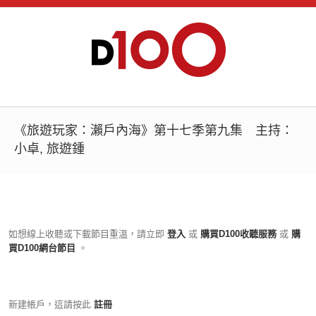
《旅遊玩家：瀨戶內海》第十七季第九集 主持：
小卓, 旅遊鍾
如想線上收聽或下載節目重溫，請立即
登入
或
購買D100收聽服務
或
購
買D100網台節目
。
新建帳戶，這請按此
註冊