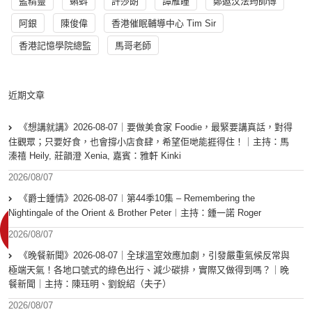
藍精靈
蝌蚪
許莎朗
譚雁瞳
鄭遨汶法筠師傅
阿銀
陳俊偉
香港催眠輔導中心 Tim Sir
香港記憶學院總監
馬哥老師
近期文章
《想講就講》2026-08-07｜要做美食家 Foodie，最緊要講真話，對得
住觀眾；只要好食，也會撐小店食肆，希望佢哋能捱得住！｜主持：馬
溱禧 Heily, 莊韻澄 Xenia, 嘉賓：雅軒 Kinki
2026/08/07
《爵士鍾情》2026-08-07︱第44季10集 – Remembering the
Nightingale of the Orient & Brother Peter︱主持：鍾一諾 Roger
2026/08/07
《晚餐新聞》2026-08-07｜全球溫室效應加劇，引發嚴重氣候反常與
極端天氣！各地口號式的綠色出行、減少碳排，實際又做得到嗎？｜晚
餐新聞｜主持：陳珏明、劉銳紹（夫子）
2026/08/07