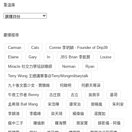
重溫庫
慶爆搜尋
Carman
Cats
Connie 李玥穎 - Founder of Drip39
Elaine
Gary
In
JBS Brian 李凱賢
Louise
Miracle 社交力學培訓導師
Norman
Ryan
Terry Wong 王總講軍事@TerryWongmilitarytalk
九十後文藝少女 - 賈雅緻
何啟明
何爵天導演
午夜工作者 Benny
古庄辰
古立
吳佩孚
基哥
孟希璘 Ball Mang
宋浩暉
康常治
張曉嵐
朱利安
李錦鴻
李鑑峰
梁天琦
楊偉倫
湯寳如
瘋中三子
羅倫斯
羅海憫
葉家寶
薛影儀 - 阿儀