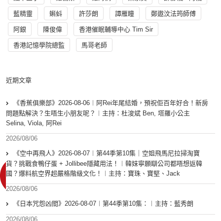
藍精靈
蝌蚪
許莎朗
譚雁瞳
鄭遨汶法筠師傅
阿銀
陳俊偉
香港催眠輔導中心 Tim Sir
香港記憶學院總監
馬哥老師
近期文章
《香蕉俱樂部》2026-08-06︱阿Rei年尾結婚，預祝佢百年好合！新房
問題點解決？生唔生小朋友呢？︱主持：杜浚斌 Ben, 塔羅小公主
Selina, Viola, 阿Rei
2026/08/06
《空中再飛人》2026-08-07︱第44季第10集｜空姐飛馬尼拉掃淘寶
貨？挑戰食鴨仔蛋 + Jollibee隱藏用法！︱韓妹寧願瞓公司都唔想返韓
國？爆料航空界超嚴格階級文化！︱主持：寶珠、寶堅、Jack
2026/08/06
《日本咒怨凶間》2026-08-07︱第44季第10集：︱主持：藍秀朗
2026/08/06