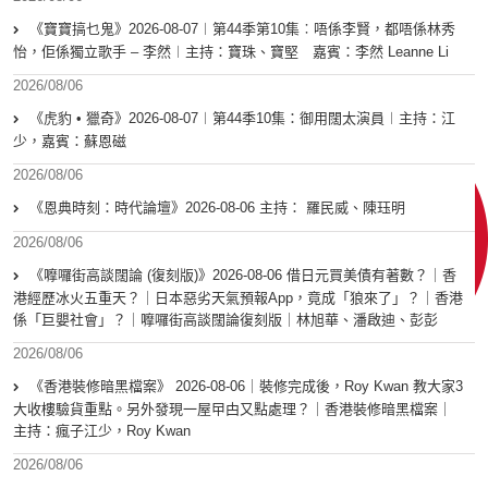
《寶寶搞乜鬼》2026-08-07︱第44季第10集︰唔係李賢，都唔係林秀
怡，佢係獨立歌手 – 李然︱主持：寶珠、寶堅 嘉賓：李然 Leanne Li
2026/08/06
《虎豹 • 獵奇》2026-08-07︱第44季10集：御用闊太演員︱主持：江
少，嘉賓：蘇恩磁
2026/08/06
《恩典時刻：時代論壇》2026-08-06 主持： 羅民威、陳珏明
2026/08/06
《嚤囉街高談闊論 (復刻版)》2026-08-06 借日元買美債有著數？｜香
港經歷冰火五重天？｜日本惡劣天氣預報App，竟成「狼來了」？｜香港
係「巨嬰社會」？｜嚤囉街高談闊論復刻版｜林旭華、潘啟迪、彭彭
2026/08/06
《香港裝修暗黑檔案》 2026-08-06｜裝修完成後，Roy Kwan 教大家3
大收樓驗貨重點。另外發現一屋曱甴又點處理？｜香港裝修暗黑檔案｜
主持：瘋子江少，Roy Kwan
2026/08/06