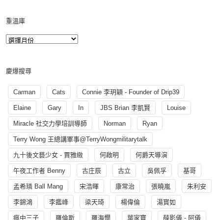
重溫庫
慶爆搜尋
Carman
Cats
Connie 李玥穎 - Founder of Drip39
Elaine
Gary
In
JBS Brian 李凱賢
Louise
Miracle 社交力學培訓導師
Norman
Ryan
Terry Wong 王總講軍事@TerryWongmilitarytalk
九十後文藝少女 - 賈雅緻
何啟明
何爵天導演
午夜工作者 Benny
古庄辰
古立
吳佩孚
基哥
孟希璘 Ball Mang
宋浩暉
康常治
張曉嵐
朱利安
李錦鴻
李鑑峰
梁天琦
楊偉倫
湯寳如
瘋中三子
羅倫斯
羅海憫
葉家寶
薛影儀 - 阿儀