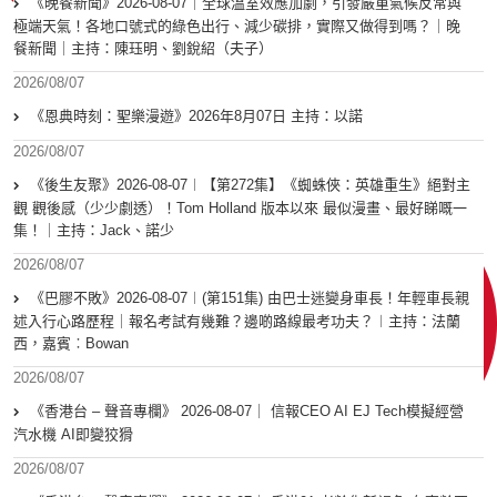
《晚餐新聞》2026-08-07｜全球溫室效應加劇，引發嚴重氣候反常與
極端天氣！各地口號式的綠色出行、減少碳排，實際又做得到嗎？｜晚
餐新聞｜主持：陳珏明、劉銳紹（夫子）
2026/08/07
《恩典時刻：聖樂漫遊》2026年8月07日 主持：以諾
2026/08/07
《後生友聚》2026-08-07︱【第272集】《蜘蛛俠：英雄重生》絕對主
觀 觀後感（少少劇透）！Tom Holland 版本以來 最似漫畫、最好睇嘅一
集！｜主持：Jack、諾少
2026/08/07
《巴膠不敗》2026-08-07︱(第151集) 由巴士迷變身車長！年輕車長親
述入行心路歷程｜報名考試有幾難？邊啲路線最考功夫？︱主持：法蘭
西，嘉賓︰Bowan
2026/08/07
《香港台 – 聲音專欄》 2026-08-07｜ 信報CEO AI EJ Tech模擬經營
汽水機 AI即變狡猾
2026/08/07