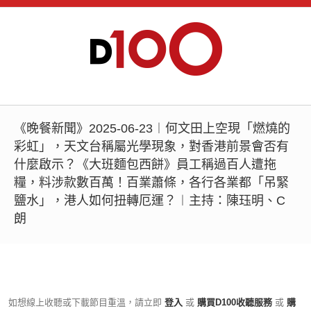
《晚餐新聞》2025-06-23︱何文田上空現「燃燒的
彩虹」，天文台稱屬光學現象，對香港前景會否有
什麼啟示？《大班麵包西餅》員工稱過百人遭拖
糧，料涉款數百萬！百業蕭條，各行各業都「吊緊
鹽水」，港人如何扭轉厄運？︱主持：陳珏明、C
朗
如想線上收聽或下載節目重溫，請立即
登入
或
購買D100收聽服務
或
購