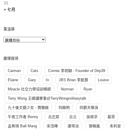
31
« 七月
重溫庫
慶爆搜尋
Carman
Cats
Connie 李玥穎 - Founder of Drip39
Elaine
Gary
In
JBS Brian 李凱賢
Louise
Miracle 社交力學培訓導師
Norman
Ryan
Terry Wong 王總講軍事@TerryWongmilitarytalk
九十後文藝少女 - 賈雅緻
何啟明
何爵天導演
午夜工作者 Benny
古庄辰
古立
吳佩孚
基哥
孟希璘 Ball Mang
宋浩暉
康常治
張曉嵐
朱利安