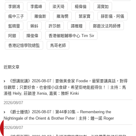
李錦鴻
李鑑峰
梁天琦
楊偉倫
湯寳如
瘋中三子
羅倫斯
羅海憫
葉家寶
薛影儀 - 阿儀
藍精靈
蝌蚪
許莎朗
譚雁瞳
鄭遨汶法筠師傅
阿銀
陳俊偉
香港催眠輔導中心 Tim Sir
香港記憶學院總監
馬哥老師
近期文章
《想講就講》2026-08-07｜要做美食家 Foodie，最緊要講真話，對得
住觀眾；只要好食，也會撐小店食肆，希望佢哋能捱得住！｜主持：馬
溱禧 Heily, 莊韻澄 Xenia, 嘉賓：雅軒 Kinki
2026/08/07
《爵士鍾情》2026-08-07︱第44季10集 – Remembering the
Nightingale of the Orient & Brother Peter︱主持：鍾一諾 Roger
2026/08/07