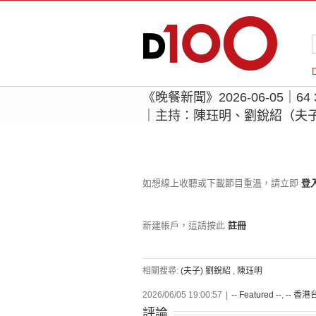
《晚餐新聞》2026-06-05｜
｜主持：陳珏明、劉銳紹（夫
如想線上收聽或下載節目重溫，請立即
登
新建帳戶，這請按此
註冊
相關搜尋:
(夫子) 劉銳紹
,
陳珏明
2026/06/05 19:00:57
|
-- Featured --
,
-- 香港台
評論