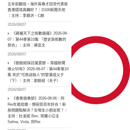
五年前翻倍，海外真專才回流代表新
香港環境真轉好？｜D100新聞天地
｜主持：李錦洪、C朗
2026/08/07
《蔣權天下之術數通識》2026-08-
07︱第44季第10集:「歴史與術數的
契合」｜主持：蔣匡文
2026/08/07
《劉銳紹採訪風雲錄 – 穿越新聞
烽火50年》2026-08-07︱第44季第10
集 死於”可原諒殺人“的黎漢成父子
（下）︱主持：劉銳紹（夫子）
2026/08/07
《香蕉俱樂部》2026-08-06︱阿
Rei年尾結婚，預祝佢百年好合！新
房問題點解決？生唔生小朋友呢？︱
主持：杜浚斌 Ben, 塔羅小公主
Selina, Viola, 阿Rei