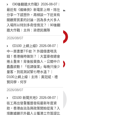
《90後翻牆大作戰》2026-08-07︱
最近有《蜘蛛俠》新電影上映，除左
分享一下感想外，再傾談一下近來有
關觀眾質素的討論，因為多大片多人
入場所以特別多奇怪情況？︱90後翻
牆大作戰︱主持：梁德民團隊
2026/08/07
《D100 上綱上線》2026-08-07｜
中一買書要7千蚊 ?! 外國借書唔洗
錢！香港幾時做到？｜大富豪夜總會
捲土重來！背後股東換人，公關中介
蠢蠢欲動！「低調復業」每晚只接少
量客，到底測試緊乜嘢水溫？｜
D100上綱上線︱主持：黃冠斌、禮
賢同學、何亨
2026/08/07
《D100 新聞天地》2026-08-07｜
街工再出發重獲藝發局最新年度資
助，香港由治及興政策開始從寬？入
境數據顯示外籍人士獲港工作簽證比