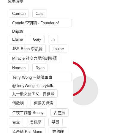
慶爆搜尋
Carman
Cats
Connie 李玥穎 - Founder of
Drip39
Elaine
Gary
In
JBS Brian 李凱賢
Louise
Miracle 社交力學培訓導師
Norman
Ryan
Terry Wong 王總講軍事
@TerryWongmilitarytalk
九十後文藝少女 - 賈雅緻
何啟明
何爵天導演
午夜工作者 Benny
古庄辰
古立
吳佩孚
基哥
孟希璘 Ball Mang
宋浩暉