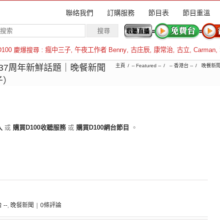
聯絡我們
訂購服務
節目表
節目重溫
D100 慶爆搜尋 :
瘋中三子
,
午夜工作者 Benny
,
古庄辰
,
康常治
,
古立
,
Carman
,
羅倫斯
64 37周年新鮮話題｜晚餐新聞
主頁
-- Featured --
-- 香港台 --
晚餐新
子）
入
或
購買D100收聽服務
或
購買D100網台節目
。
 --
,
晚餐新聞
|
0條評論