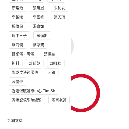
康常治
張曉嵐
朱利安
李錦鴻
李鑑峰
梁天琦
楊偉倫
湯寳如
瘋中三子
羅倫斯
羅海憫
葉家寶
薛影儀 - 阿儀
藍精靈
蝌蚪
許莎朗
譚雁瞳
鄭遨汶法筠師傅
阿銀
陳俊偉
香港催眠輔導中心 Tim Sir
香港記憶學院總監
馬哥老師
近期文章