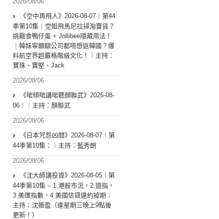
2026/08/06
《空中再飛人》2026-08-07︱第44
季第10集｜空姐飛馬尼拉掃淘寶貨？
挑戰食鴨仔蛋 + Jollibee隱藏用法！
︱韓妹寧願瞓公司都唔想返韓國？爆
料航空界超嚴格階級文化！︱主持：
寶珠、寶堅、Jack
2026/08/06
《啱傾啱講啱聽顏聯武》2026-08-
06︱︱主持：顏聯武
2026/08/06
《日本咒怨凶間》2026-08-07︱第
44季第10集：︱主持：藍秀朗
2026/08/06
《沈大師講投資》2026-08-05︱第
44季第10集 – 1.港股市況，2.道指，
3.美匯指數，4.美國信貸違約掉期︱
主持：沈振盈（逢星期三晚上9點後
更新！）