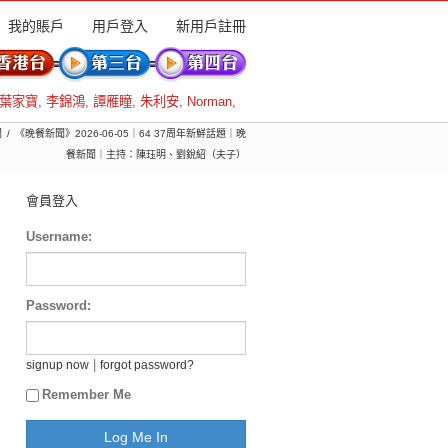
我的賬戶
用戶登入
新用戶註冊
葉家寶
,
李錦鴻
,
譚雁瞳
,
朱利安
,
Norman
,
聞
《晚餐新聞》2026-06-05｜64 37周年新鮮話題｜晚
餐新聞｜主持：陳珏明、劉銳紹（夫子）
會員登入
Username:
Password:
|
signup now
forgot password?
Remember Me