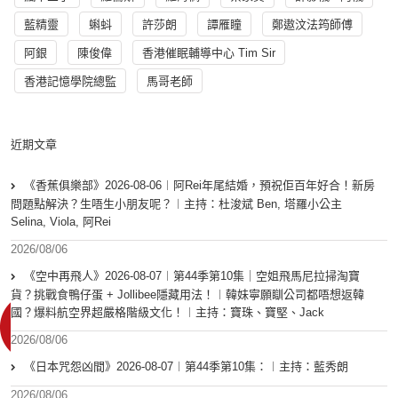
藍精靈
蝌蚪
許莎朗
譚雁瞳
鄭遨汶法筠師傅
阿銀
陳俊偉
香港催眠輔導中心 Tim Sir
香港記憶學院總監
馬哥老師
近期文章
《香蕉俱樂部》2026-08-06︱阿Rei年尾結婚，預祝佢百年好合！新房
問題點解決？生唔生小朋友呢？︱主持：杜浚斌 Ben, 塔羅小公主
Selina, Viola, 阿Rei
2026/08/06
《空中再飛人》2026-08-07︱第44季第10集｜空姐飛馬尼拉掃淘寶
貨？挑戰食鴨仔蛋 + Jollibee隱藏用法！︱韓妹寧願瞓公司都唔想返韓
國？爆料航空界超嚴格階級文化！︱主持：寶珠、寶堅、Jack
2026/08/06
《日本咒怨凶間》2026-08-07︱第44季第10集：︱主持：藍秀朗
2026/08/06