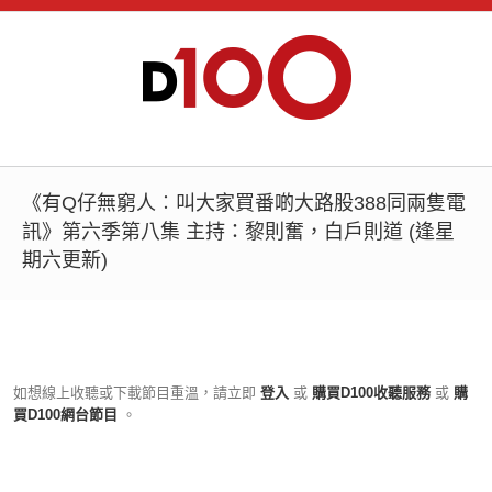
《有Q仔無窮人︰叫大家買番啲大路股388同兩隻電
訊》第六季第八集 主持：黎則奮，白戶則道 (逢星
期六更新)
如想線上收聽或下載節目重溫，請立即
登入
或
購買D100收聽服務
或
購
買D100網台節目
。