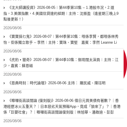
《沈大師講投資》2026-08-05︱第44季第10集 – 1.港股市況，2.道
指，3.美匯指數，4.美國信貸違約掉期︱主持：沈振盈（逢星期三晚上9
點後更新！）
2026/08/06
《寶寶搞乜鬼》2026-08-07︱第44季第10集︰唔係李賢，都唔係林秀
怡，佢係獨立歌手 – 李然︱主持：寶珠、寶堅 嘉賓：李然 Leanne Li
2026/08/06
《虎豹 • 獵奇》2026-08-07︱第44季10集：御用闊太演員︱主持：江
少，嘉賓：蘇恩磁
2026/08/06
《恩典時刻：時代論壇》2026-08-06 主持： 羅民威、陳珏明
2026/08/06
《嚤囉街高談闊論 (復刻版)》2026-08-06 借日元買美債有著數？｜香
港經歷冰火五重天？｜日本惡劣天氣預報App，竟成「狼來了」？｜香港
係「巨嬰社會」？｜嚤囉街高談闊論復刻版｜林旭華、潘啟迪、彭彭
2026/08/06