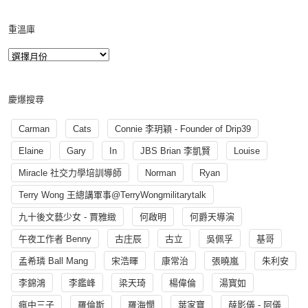
重溫庫
慶爆搜尋
Carman
Cats
Connie 李玥穎 - Founder of Drip39
Elaine
Gary
In
JBS Brian 李凱賢
Louise
Miracle 社交力學培訓導師
Norman
Ryan
Terry Wong 王總講軍事@TerryWongmilitarytalk
九十後文藝少女 - 賈雅緻
何啟明
何爵天導演
午夜工作者 Benny
古庄辰
古立
吳佩孚
基哥
孟希璘 Ball Mang
宋浩暉
康常治
張曉嵐
朱利安
李錦鴻
李鑑峰
梁天琦
楊偉倫
湯寳如
瘋中三子
羅倫斯
羅海憫
葉家寶
薛影儀 - 阿儀