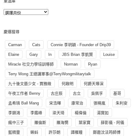
重溫庫
慶爆搜尋
Carman
Cats
Connie 李玥穎 - Founder of Drip39
Elaine
Gary
In
JBS Brian 李凱賢
Louise
Miracle 社交力學培訓導師
Norman
Ryan
Terry Wong 王總講軍事@TerryWongmilitarytalk
九十後文藝少女 - 賈雅緻
何啟明
何爵天導演
午夜工作者 Benny
古庄辰
古立
吳佩孚
基哥
孟希璘 Ball Mang
宋浩暉
康常治
張曉嵐
朱利安
李錦鴻
李鑑峰
梁天琦
楊偉倫
湯寳如
瘋中三子
羅倫斯
羅海憫
葉家寶
薛影儀 - 阿儀
藍精靈
蝌蚪
許莎朗
譚雁瞳
鄭遨汶法筠師傅