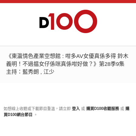
《東瀛情色產業空想館 : 咁多AV女優真係多得 鈴木
義明！不過揾女仔係咪真係咁好做？》第28季9集
主持：藍秀朗 , 江少
如想線上收聽或下載節目重溫，請立即
登入
或
購買D100收聽服務
或
購
買D100網台節目
。