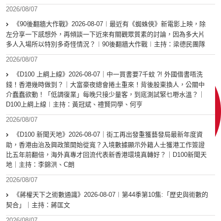
2026/08/07
《90後翻牆大作戰》2026-08-07︱最近有《蜘蛛俠》新電影上映，除
左分享一下感想外，再傾談一下近來有關觀眾質素的討論，因為多大片
多人入場所以特別多奇怪情況？︱90後翻牆大作戰︱主持：梁德民團隊
2026/08/07
《D100 上綱上線》2026-08-07｜中一買書要7千蚊 ?! 外國借書唔洗
錢！香港幾時做到？｜大富豪夜總會捲土重來！背後股東換人，公關中
介蠢蠢欲動！「低調復業」每晚只接少量客，到底測試緊乜嘢水溫？｜
D100上綱上線︱主持：黃冠斌、禮賢同學、何亨
2026/08/07
《D100 新聞天地》2026-08-07｜街工再出發重獲藝發局最新年度資
助，香港由治及興政策開始從寬？入境數據顯示外籍人士獲港工作簽證
比五年前翻倍，海外真專才回流代表新香港環境真轉好？｜D100新聞天
地｜主持：李錦洪、C朗
2026/08/07
《蔣權天下之術數通識》2026-08-07︱第44季第10集:「歴史與術數的
契合」｜主持：蔣匡文
2026/08/07