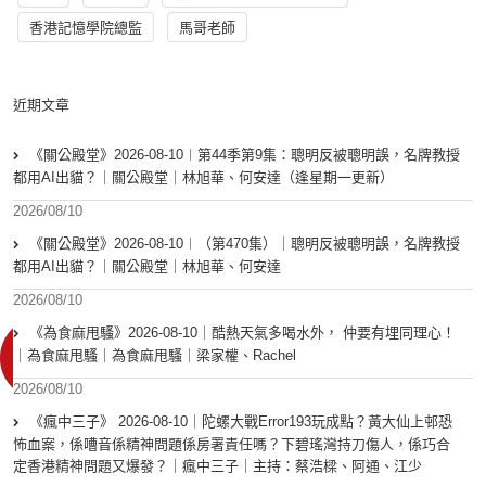
香港記憶學院總監
馬哥老師
近期文章
《關公殿堂》2026-08-10︱第44季第9集：聰明反被聰明誤，名牌教授
都用AI出貓？｜關公殿堂｜林旭華、何安達（逢星期一更新）
2026/08/10
《關公殿堂》2026-08-10︱（第470集）｜聰明反被聰明誤，名牌教授
都用AI出貓？｜關公殿堂｜林旭華、何安達
2026/08/10
《為食麻甩騷》2026-08-10｜酷熱天氣多喝水外， 仲要有埋同理心！
｜為食麻甩騷｜為食麻甩騷｜梁家權、Rachel
2026/08/10
《瘋中三子》 2026-08-10｜陀螺大戰Error193玩成點？黃大仙上邨恐
怖血案，係嘈音係精神問題係房署責任嗎？下碧瑤灣持刀傷人，係巧合
定香港精神問題又爆發？｜瘋中三子｜主持：蔡浩樑、阿通、江少