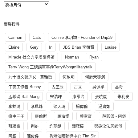
慶爆搜尋
Carman
Cats
Connie 李玥穎 - Founder of Drip39
Elaine
Gary
In
JBS Brian 李凱賢
Louise
Miracle 社交力學培訓導師
Norman
Ryan
Terry Wong 王總講軍事@TerryWongmilitarytalk
九十後文藝少女 - 賈雅緻
何啟明
何爵天導演
午夜工作者 Benny
古庄辰
古立
吳佩孚
基哥
孟希璘 Ball Mang
宋浩暉
康常治
張曉嵐
朱利安
李錦鴻
李鑑峰
梁天琦
楊偉倫
湯寳如
瘋中三子
羅倫斯
羅海憫
葉家寶
薛影儀 - 阿儀
藍精靈
蝌蚪
許莎朗
譚雁瞳
鄭遨汶法筠師傅
阿銀
陳俊偉
香港催眠輔導中心 Tim Sir