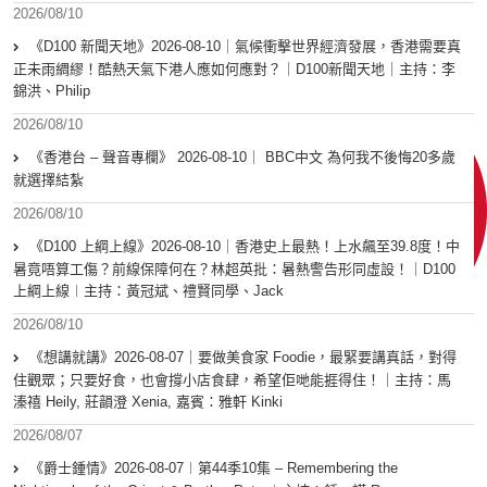
2026/08/10
《D100 新聞天地》2026-08-10｜氣候衝擊世界經濟發展，香港需要真
正未雨綢繆！酷熱天氣下港人應如何應對？｜D100新聞天地｜主持：李
錦洪、Philip
2026/08/10
《香港台 – 聲音專欄》 2026-08-10｜ BBC中文 為何我不後悔20多歲
就選擇結紮
2026/08/10
《D100 上綱上線》2026-08-10｜香港史上最熱！上水飆至39.8度！中
暑竟唔算工傷？前線保障何在？林超英批：暑熱警告形同虛設！｜D100
上綱上線︱主持：黃冠斌、禮賢同學、Jack
2026/08/10
《想講就講》2026-08-07｜要做美食家 Foodie，最緊要講真話，對得
住觀眾；只要好食，也會撐小店食肆，希望佢哋能捱得住！｜主持：馬
溱禧 Heily, 莊韻澄 Xenia, 嘉賓：雅軒 Kinki
2026/08/07
《爵士鍾情》2026-08-07︱第44季10集 – Remembering the