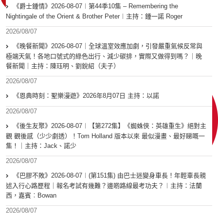
《爵士鍾情》2026-08-07︱第44季10集 – Remembering the
Nightingale of the Orient & Brother Peter︱主持：鍾一諾 Roger
2026/08/07
《晚餐新聞》2026-08-07｜全球溫室效應加劇，引發嚴重氣候反常與
極端天氣！各地口號式的綠色出行、減少碳排，實際又做得到嗎？｜晚
餐新聞｜主持：陳珏明、劉銳紹（夫子）
2026/08/07
《恩典時刻：聖樂漫遊》2026年8月07日 主持：以諾
2026/08/07
《後生友聚》2026-08-07︱【第272集】《蜘蛛俠：英雄重生》絕對主
觀 觀後感（少少劇透）！Tom Holland 版本以來 最似漫畫、最好睇嘅一
集！｜主持：Jack、諾少
2026/08/07
《巴膠不敗》2026-08-07︱(第151集) 由巴士迷變身車長！年輕車長親
述入行心路歷程｜報名考試有幾難？邊啲路線最考功夫？︱主持：法蘭
西，嘉賓︰Bowan
2026/08/07