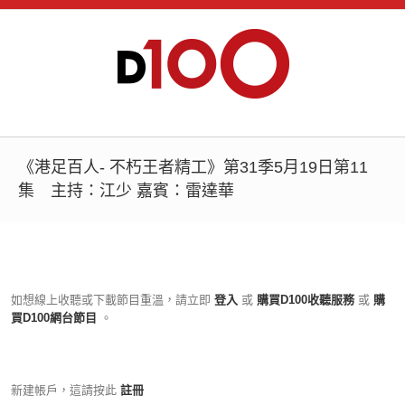
《港足百人- 不朽王者精工》第31季5月19日第11
集 主持：江少 嘉賓：雷達華
如想線上收聽或下載節目重溫，請立即
登入
或
購買D100收聽服務
或
購
買D100網台節目
。
新建帳戶，這請按此
註冊