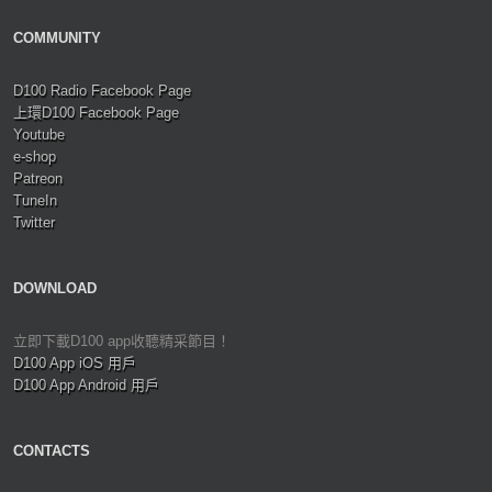
COMMUNITY
D100 Radio Facebook Page
上環D100 Facebook Page
Youtube
e-shop
Patreon
TuneIn
Twitter
DOWNLOAD
立即下載D100 app收聽精采節目！
D100 App iOS 用戶
D100 App Android 用戶
CONTACTS