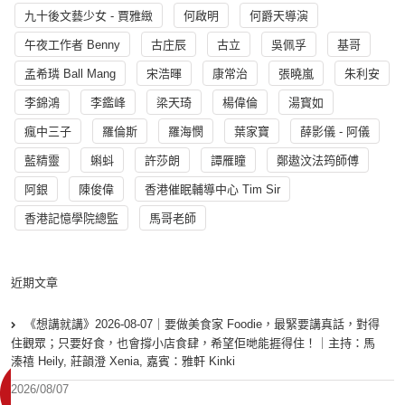
九十後文藝少女 - 賈雅緻
何啟明
何爵天導演
午夜工作者 Benny
古庄辰
古立
吳佩孚
基哥
孟希璘 Ball Mang
宋浩暉
康常治
張曉嵐
朱利安
李錦鴻
李鑑峰
梁天琦
楊偉倫
湯寳如
瘋中三子
羅倫斯
羅海憫
葉家寶
薛影儀 - 阿儀
藍精靈
蝌蚪
許莎朗
譚雁瞳
鄭遨汶法筠師傅
阿銀
陳俊偉
香港催眠輔導中心 Tim Sir
香港記憶學院總監
馬哥老師
近期文章
《想講就講》2026-08-07｜要做美食家 Foodie，最緊要講真話，對得
住觀眾；只要好食，也會撐小店食肆，希望佢哋能捱得住！｜主持：馬
溱禧 Heily, 莊韻澄 Xenia, 嘉賓：雅軒 Kinki
2026/08/07