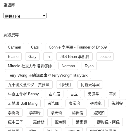
重溫庫
慶爆搜尋
Carman
Cats
Connie 李玥穎 - Founder of Drip39
Elaine
Gary
In
JBS Brian 李凱賢
Louise
Miracle 社交力學培訓導師
Norman
Ryan
Terry Wong 王總講軍事@TerryWongmilitarytalk
九十後文藝少女 - 賈雅緻
何啟明
何爵天導演
午夜工作者 Benny
古庄辰
古立
吳佩孚
基哥
孟希璘 Ball Mang
宋浩暉
康常治
張曉嵐
朱利安
李錦鴻
李鑑峰
梁天琦
楊偉倫
湯寳如
瘋中三子
羅倫斯
羅海憫
葉家寶
薛影儀 - 阿儀