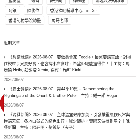
藍精靈
蝌蚪
許莎朗
譚雁瞳
鄭遨汶法筠師傅
阿銀
陳俊偉
香港催眠輔導中心 Tim Sir
香港記憶學院總監
馬哥老師
近期文章
《想講就講》2026-08-07｜要做美食家 Foodie，最緊要講真話，對得
住觀眾；只要好食，也會撐小店食肆，希望佢哋能捱得住！｜主持：馬
溱禧 Heily, 莊韻澄 Xenia, 嘉賓：雅軒 Kinki
2026/08/07
《爵士鍾情》2026-08-07︱第44季10集 – Remembering the
Nightingale of the Orient & Brother Peter︱主持：鍾一諾 Roger
2026/08/07
《晚餐新聞》2026-08-07｜全球溫室效應加劇，引發嚴重氣候反常與
極端天氣！各地口號式的綠色出行、減少碳排，實際又做得到嗎？｜晚
餐新聞｜主持：陳珏明、劉銳紹（夫子）
2026/08/07