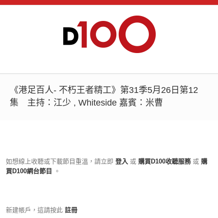
《港足百人- 不朽王者精工》第31季5月26日第12
集 主持：江少 , Whiteside 嘉賓：米曹
如想線上收聽或下載節目重溫，請立即
登入
或
購買D100收聽服務
或
購
買D100網台節目
。
新建帳戶，這請按此
註冊