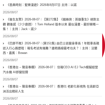
《恩典時刻：聖樂漫遊》2026年8月07日 主持：以諾
2026/08/07
《後生友聚》2026-08-07︱【第272集】《蜘蛛俠：英雄重生》絕對主
觀 觀後感（少少劇透）！Tom Holland 版本以來 最似漫畫、最好睇嘅一
集！｜主持：Jack、諾少
2026/08/07
《巴膠不敗》2026-08-07︱(第151集) 由巴士迷變身車長！年輕車長親
述入行心路歷程｜報名考試有幾難？邊啲路線最考功夫？︱主持：法蘭
西，嘉賓︰Bowan
2026/08/07
《香港台 – 聲音專欄》 2026-08-07｜ 信報CEO AI EJ Tech模擬經營
汽水機 AI即變狡猾
2026/08/07
《香港台 – 聲音專欄》 2026-08-07｜ 香港01 老齡化新視角 在高齡亞
洲活出精彩人生
2026/08/07