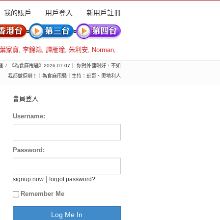
我的賬戶
用戶登入
新用戶註冊
葉家寶
,
李錦鴻
,
譚雁瞳
,
朱利安
,
Norman
,
騷
《為食麻甩騷》2026-07-07｜ 你對外傭咁好，不如
我都做佢喇！｜為食麻甩騷｜主持：班哥、奧地利人
會員登入
Username:
Password:
|
signup now
forgot password?
Remember Me