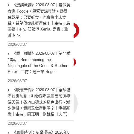
《想講就講》2026-08-07｜要做美
食家 Foodie，最緊要講真話，對得
住觀眾；只要好食，也會撐小店食
肆，希望佢哋能捱得住！｜主持：馬
溱禧 Heily, 莊韻澄 Xenia, 嘉賓：雅
軒 Kinki
2026/08/07
《爵士鍾情》2026-08-07︱第44季
10集 – Remembering the
Nightingale of the Orient & Brother
Peter︱主持：鍾一諾 Roger
2026/08/07
《晚餐新聞》2026-08-07｜全球溫
室效應加劇，引發嚴重氣候反常與極
端天氣！各地口號式的綠色出行、減
少碳排，實際又做得到嗎？｜晚餐新
聞｜主持：陳珏明、劉銳紹（夫子）
2026/08/07
《恩典時刻：聖樂漫遊》2026年8