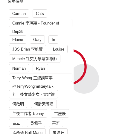
慶爆搜尋
Carman
Cats
Connie 李玥穎 - Founder of
Drip39
Elaine
Gary
In
JBS Brian 李凱賢
Louise
Miracle 社交力學培訓導師
Norman
Ryan
Terry Wong 王總講軍事
@TerryWongmilitarytalk
九十後文藝少女 - 賈雅緻
何啟明
何爵天導演
午夜工作者 Benny
古庄辰
古立
吳佩孚
基哥
孟希璘 Ball Mang
宋浩暉