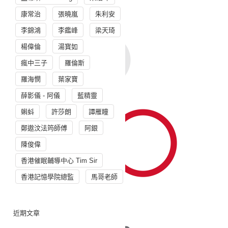
康常治
張曉嵐
朱利安
李錦鴻
李鑑峰
梁天琦
楊偉倫
湯寳如
瘋中三子
羅倫斯
羅海憫
葉家寶
薛影儀 - 阿儀
藍精靈
蝌蚪
許莎朗
譚雁瞳
鄭遨汶法筠師傅
阿銀
陳俊偉
香港催眠輔導中心 Tim Sir
香港記憶學院總監
馬哥老師
近期文章