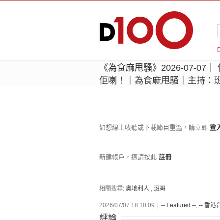
《為食麻甩騷》2026-07-0
佢喇！｜為食麻甩騷｜主持：
如想線上收聽或下載節目重溫，請立即
登
新建帳戶，這請按此
註冊
相關搜尋:
奧地利人
,
班哥
2026/07/07 18:10:09
|
-- Featured --
,
-- 香港台
評論