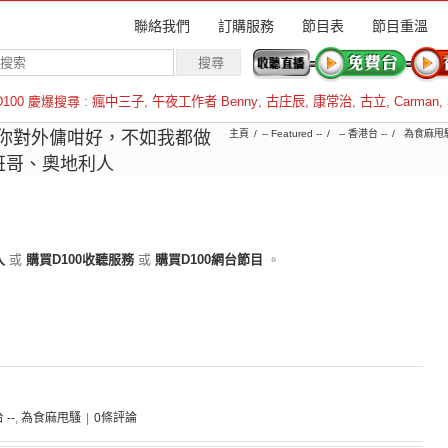
聯絡我們
訂購服務
節目表
節目重溫
D100 慶爆搜尋 :
瘋中三子
,
午夜工作者 Benny
,
古庄辰
,
康常治
,
古立
,
Carman
,
羅倫斯
7｜ 你對外傭咁好，不如我都做
主頁
-- Featured --
-- 香港台 --
為食麻甩
班哥、奧地利人
入
或
購買D100收聽服務
或
購買D100網台節目
。
 --
,
為食麻甩騷
|
0條評論