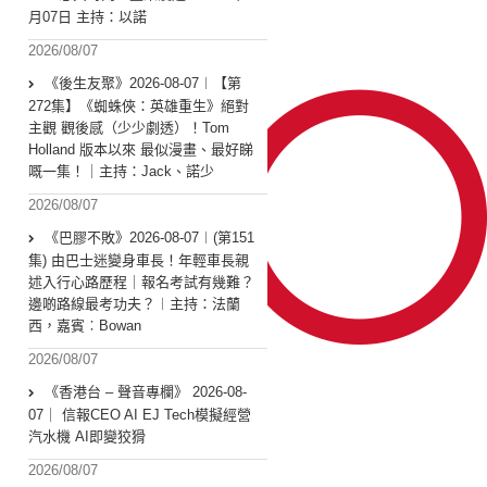
月07日 主持：以諾
2026/08/07
《後生友聚》2026-08-07︱【第
272集】《蜘蛛俠：英雄重生》絕對
主觀 觀後感（少少劇透）！Tom
Holland 版本以來 最似漫畫、最好睇
嘅一集！｜主持：Jack、諾少
2026/08/07
《巴膠不敗》2026-08-07︱(第151
集) 由巴士迷變身車長！年輕車長親
述入行心路歷程｜報名考試有幾難？
邊啲路線最考功夫？︱主持：法蘭
西，嘉賓︰Bowan
2026/08/07
《香港台 – 聲音專欄》 2026-08-
07｜ 信報CEO AI EJ Tech模擬經營
汽水機 AI即變狡猾
2026/08/07