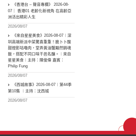
《香港台 – 聲音專欄》 2026-08-
07｜ 香港01 老齡化新視角 在高齡亞
洲活出精彩人生
2026/08/07
《來自星星美食》2026-08-07︱深
圳高端新派中菜驚喜重重！脆卜卜酸
甜燈影咕嚕肉，堂弄黃油蟹黯然銷魂
飯，搭配不同口味干邑名釀。︱來自
星星美食︱主持：陳俊偉 嘉賓：
Philip Fung
2026/08/07
《西城故事》2026-08-07︱第44季
第10集 ︱主持：沈西城
2026/08/07