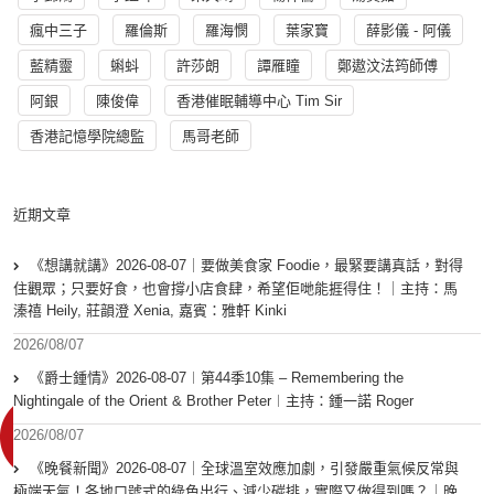
瘋中三子
羅倫斯
羅海憫
葉家寶
薛影儀 - 阿儀
藍精靈
蝌蚪
許莎朗
譚雁瞳
鄭遨汶法筠師傅
阿銀
陳俊偉
香港催眠輔導中心 Tim Sir
香港記憶學院總監
馬哥老師
近期文章
《想講就講》2026-08-07｜要做美食家 Foodie，最緊要講真話，對得
住觀眾；只要好食，也會撐小店食肆，希望佢哋能捱得住！｜主持：馬
溱禧 Heily, 莊韻澄 Xenia, 嘉賓：雅軒 Kinki
2026/08/07
《爵士鍾情》2026-08-07︱第44季10集 – Remembering the
Nightingale of the Orient & Brother Peter︱主持：鍾一諾 Roger
2026/08/07
《晚餐新聞》2026-08-07｜全球溫室效應加劇，引發嚴重氣候反常與
極端天氣！各地口號式的綠色出行、減少碳排，實際又做得到嗎？｜晚