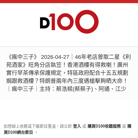
《瘋中三子》 2026-04-27｜46年老店曾取二星《利
苑酒家》旺角分店執笠！香港酒樓有得救喇！廣州
實行早茶傳承保護規定，特區政府配合十五五規劃
焗跟救酒樓？特朗普兩年內三度遇槍擊夠晒大命！
｜瘋中三子｜主持：蔡浩樑(蔡蔡子)、阿通、江少
如想線上收聽或下載節目重溫，請立即
登入
或
購買D100收聽服務
或
購
買D100網台節目
。