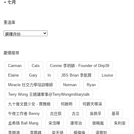
« 七月
重溫庫
慶爆搜尋
Carman
Cats
Connie 李玥穎 - Founder of Drip39
Elaine
Gary
In
JBS Brian 李凱賢
Louise
Miracle 社交力學培訓導師
Norman
Ryan
Terry Wong 王總講軍事@TerryWongmilitarytalk
九十後文藝少女 - 賈雅緻
何啟明
何爵天導演
午夜工作者 Benny
古庄辰
古立
吳佩孚
基哥
孟希璘 Ball Mang
宋浩暉
康常治
張曉嵐
朱利安
李錦鴻
李鑑峰
梁天琦
楊偉倫
湯寳如