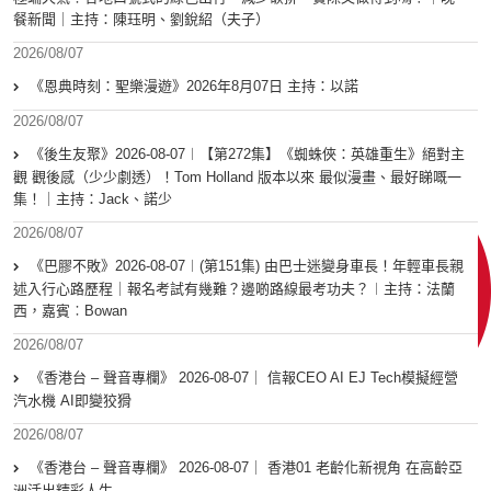
餐新聞｜主持：陳珏明、劉銳紹（夫子）
2026/08/07
《恩典時刻：聖樂漫遊》2026年8月07日 主持：以諾
2026/08/07
《後生友聚》2026-08-07︱【第272集】《蜘蛛俠：英雄重生》絕對主
觀 觀後感（少少劇透）！Tom Holland 版本以來 最似漫畫、最好睇嘅一
集！｜主持：Jack、諾少
2026/08/07
《巴膠不敗》2026-08-07︱(第151集) 由巴士迷變身車長！年輕車長親
述入行心路歷程｜報名考試有幾難？邊啲路線最考功夫？︱主持：法蘭
西，嘉賓︰Bowan
2026/08/07
《香港台 – 聲音專欄》 2026-08-07｜ 信報CEO AI EJ Tech模擬經營
汽水機 AI即變狡猾
2026/08/07
《香港台 – 聲音專欄》 2026-08-07｜ 香港01 老齡化新視角 在高齡亞
洲活出精彩人生