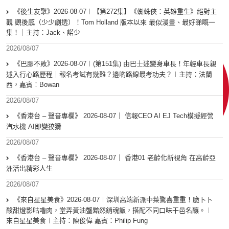
《後生友聚》2026-08-07︱【第272集】《蜘蛛俠：英雄重生》絕對主
觀 觀後感（少少劇透）！Tom Holland 版本以來 最似漫畫、最好睇嘅一
集！｜主持：Jack、諾少
2026/08/07
《巴膠不敗》2026-08-07︱(第151集) 由巴士迷變身車長！年輕車長親
述入行心路歷程｜報名考試有幾難？邊啲路線最考功夫？︱主持：法蘭
西，嘉賓︰Bowan
2026/08/07
《香港台 – 聲音專欄》 2026-08-07｜ 信報CEO AI EJ Tech模擬經營
汽水機 AI即變狡猾
2026/08/07
《香港台 – 聲音專欄》 2026-08-07｜ 香港01 老齡化新視角 在高齡亞
洲活出精彩人生
2026/08/07
《來自星星美食》2026-08-07︱深圳高端新派中菜驚喜重重！脆卜卜
酸甜燈影咕嚕肉，堂弄黃油蟹黯然銷魂飯，搭配不同口味干邑名釀。︱
來自星星美食︱主持：陳俊偉 嘉賓：Philip Fung