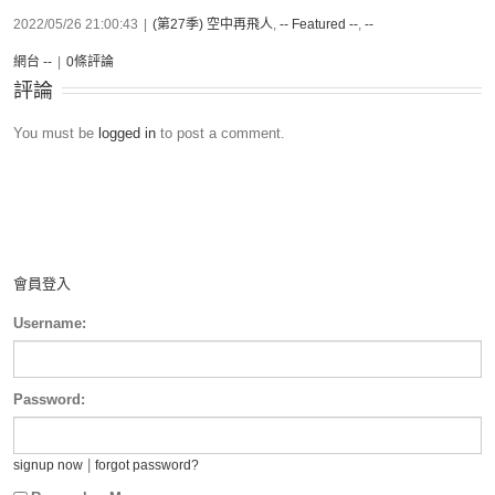
2022/05/26 21:00:43
|
(第27季) 空中再飛人
,
-- Featured --
,
--
網台 --
|
0條評論
評論
You must be
logged in
to post a comment.
會員登入
Username:
Password:
|
signup now
forgot password?