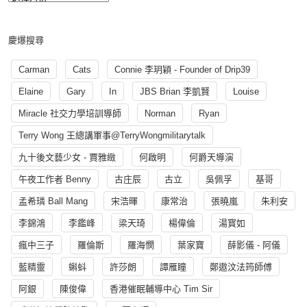
慶爆搜尋
Carman
Cats
Connie 李玥穎 - Founder of Drip39
Elaine
Gary
In
JBS Brian 李凱賢
Louise
Miracle 社交力學培訓導師
Norman
Ryan
Terry Wong 王總講軍事@TerryWongmilitarytalk
九十後文藝少女 - 賈雅緻
何啟明
何爵天導演
午夜工作者 Benny
古庄辰
古立
吳佩孚
基哥
孟希璘 Ball Mang
宋浩暉
康常治
張曉嵐
朱利安
李錦鴻
李鑑峰
梁天琦
楊偉倫
湯寳如
瘋中三子
羅倫斯
羅海憫
葉家寶
薛影儀 - 阿儀
藍精靈
蝌蚪
許莎朗
譚雁瞳
鄭遨汶法筠師傅
阿銀
陳俊偉
香港催眠輔導中心 Tim Sir