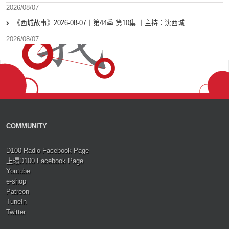
2026/08/07
《西城故事》2026-08-07︱第44季 第10集 ︱主持：沈西城
2026/08/07
COMMUNITY
D100 Radio Facebook Page
上環D100 Facebook Page
Youtube
e-shop
Patreon
TuneIn
Twitter