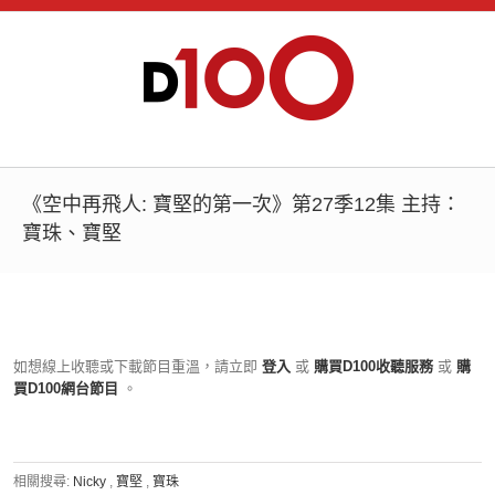
《空中再飛人: 寶堅的第一次》第27季12集 主持：
寶珠、寶堅
如想線上收聽或下載節目重溫，請立即
登入
或
購買D100收聽服務
或
購
買D100網台節目
。
相關搜尋:
Nicky
,
寶堅
,
寶珠