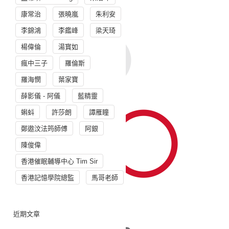
康常治
張曉嵐
朱利安
李錦鴻
李鑑峰
梁天琦
楊偉倫
湯寳如
瘋中三子
羅倫斯
羅海憫
葉家寶
薛影儀 - 阿儀
藍精靈
蝌蚪
許莎朗
譚雁瞳
鄭遨汶法筠師傅
阿銀
陳俊偉
香港催眠輔導中心 Tim Sir
香港記憶學院總監
馬哥老師
近期文章