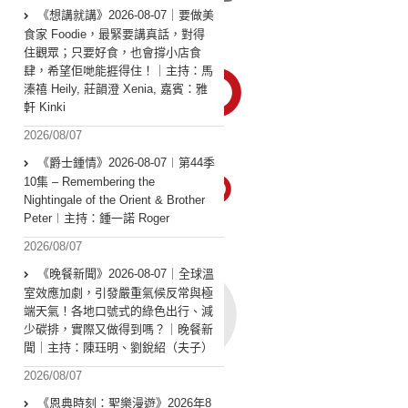
《想講就講》2026-08-07｜要做美
食家 Foodie，最緊要講真話，對得
住觀眾；只要好食，也會撐小店食
肆，希望佢哋能捱得住！｜主持：馬
溱禧 Heily, 莊韻澄 Xenia, 嘉賓：雅
軒 Kinki
2026/08/07
《爵士鍾情》2026-08-07︱第44季
10集 – Remembering the
Nightingale of the Orient & Brother
Peter︱主持：鍾一諾 Roger
2026/08/07
《晚餐新聞》2026-08-07｜全球溫
室效應加劇，引發嚴重氣候反常與極
端天氣！各地口號式的綠色出行、減
少碳排，實際又做得到嗎？｜晚餐新
聞｜主持：陳珏明、劉銳紹（夫子）
2026/08/07
《恩典時刻：聖樂漫遊》2026年8