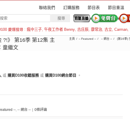
聯絡我們
訂購服務
節目表
節目重溫
D100 慶爆搜尋 :
瘋中三子
,
午夜工作者 Benny
,
古庄辰
,
康常治
,
古立
,
Carman
,
羅倫斯
!》 第16季 第12集 主
主頁
-- Featured --
-- 網台 --
(第16季)
：童繼文
入
或
購買D100收聽服務
或
購買D100網台節目
。
Featured --
,
-- 網台 --
|
0條評論