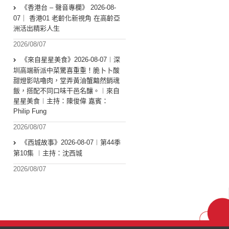
《香港台 – 聲音專欄》 2026-08-
07｜ 香港01 老齡化新視角 在高齡亞
洲活出精彩人生
2026/08/07
《來自星星美食》2026-08-07︱深
圳高端新派中菜驚喜重重！脆卜卜酸
甜燈影咕嚕肉，堂弄黃油蟹黯然銷魂
飯，搭配不同口味干邑名釀。︱來自
星星美食︱主持：陳俊偉 嘉賓：
Philip Fung
2026/08/07
《西城故事》2026-08-07︱第44季
第10集 ︱主持：沈西城
2026/08/07