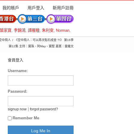
我的賬戶
用戶登入
新用戶註冊
葉家寶
,
李錦鴻
,
譚雁瞳
,
朱利安
,
Norman
,
 空中飛人
《空中飛人：可以再次點石成金 ?!》 第16季
第12集 主持：寶珠、阿May、寶堅 嘉賓：童繼文
會員登入
Username:
Password:
|
signup now
forgot password?
Remember Me