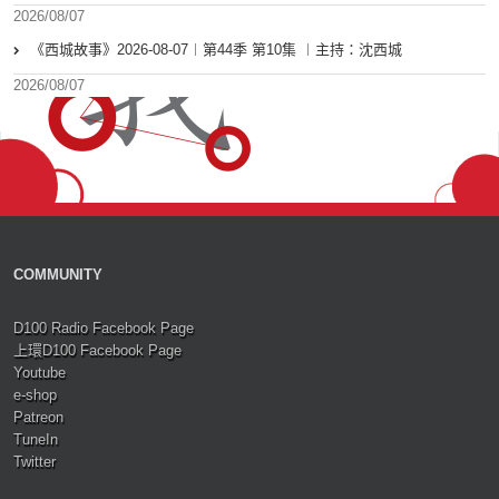
2026/08/07
《西城故事》2026-08-07︱第44季 第10集 ︱主持：沈西城
2026/08/07
COMMUNITY
D100 Radio Facebook Page
上環D100 Facebook Page
Youtube
e-shop
Patreon
TuneIn
Twitter