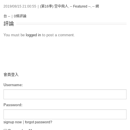
2019/08/15 21:00:55
|
(第16季) 空中飛人
,
-- Featured --
,
-- 網
台 --
|
0條評論
評論
You must be
logged in
to post a comment.
會員登入
Username:
Password:
|
signup now
forgot password?