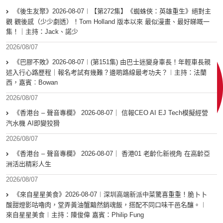
《後生友聚》2026-08-07︱【第272集】《蜘蛛俠：英雄重生》絕對主
觀 觀後感（少少劇透）！Tom Holland 版本以來 最似漫畫、最好睇嘅一
集！｜主持：Jack、諾少
2026/08/07
《巴膠不敗》2026-08-07︱(第151集) 由巴士迷變身車長！年輕車長親
述入行心路歷程｜報名考試有幾難？邊啲路線最考功夫？︱主持：法蘭
西，嘉賓︰Bowan
2026/08/07
《香港台 – 聲音專欄》 2026-08-07｜ 信報CEO AI EJ Tech模擬經營
汽水機 AI即變狡猾
2026/08/07
《香港台 – 聲音專欄》 2026-08-07｜ 香港01 老齡化新視角 在高齡亞
洲活出精彩人生
2026/08/07
《來自星星美食》2026-08-07︱深圳高端新派中菜驚喜重重！脆卜卜
酸甜燈影咕嚕肉，堂弄黃油蟹黯然銷魂飯，搭配不同口味干邑名釀。︱
來自星星美食︱主持：陳俊偉 嘉賓：Philip Fung