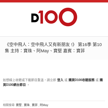
《空中飛人：空中飛人又有新朋友 !》 第16季 第10
集 主持：寶珠、阿May、寶堅 嘉賓：寶菲
如想線上收聽或下載節目重溫，請立即
登入
或
購買D100收聽服務
或
購
買D100網台節目
。
相關搜尋:
寶堅
,
寶珠
,
寶菲
,
阿May