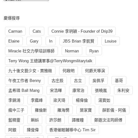
慶爆搜尋
Carman
Cats
Connie 李玥穎 - Founder of Drip39
Elaine
Gary
In
JBS Brian 李凱賢
Louise
Miracle 社交力學培訓導師
Norman
Ryan
Terry Wong 王總講軍事@TerryWongmilitarytalk
九十後文藝少女 - 賈雅緻
何啟明
何爵天導演
午夜工作者 Benny
古庄辰
古立
吳佩孚
基哥
孟希璘 Ball Mang
宋浩暉
康常治
張曉嵐
朱利安
李錦鴻
李鑑峰
梁天琦
楊偉倫
湯寳如
瘋中三子
羅倫斯
羅海憫
葉家寶
薛影儀 - 阿儀
藍精靈
蝌蚪
許莎朗
譚雁瞳
鄭遨汶法筠師傅
阿銀
陳俊偉
香港催眠輔導中心 Tim Sir