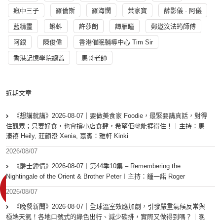
瘋中三子
羅倫斯
羅海憫
葉家寶
薛影儀 - 阿儀
藍精靈
蝌蚪
許莎朗
譚雁瞳
鄭遨汶法筠師傅
阿銀
陳俊偉
香港催眠輔導中心 Tim Sir
香港記憶學院總監
馬哥老師
近期文章
《想講就講》2026-08-07｜要做美食家 Foodie，最緊要講真話，對得
住觀眾；只要好食，也會撐小店食肆，希望佢哋能捱得住！｜主持：馬
溱禧 Heily, 莊韻澄 Xenia, 嘉賓：雅軒 Kinki
2026/08/07
《爵士鍾情》2026-08-07︱第44季10集 – Remembering the
Nightingale of the Orient & Brother Peter︱主持：鍾一諾 Roger
2026/08/07
《晚餐新聞》2026-08-07｜全球溫室效應加劇，引發嚴重氣候反常與
極端天氣！各地口號式的綠色出行、減少碳排，實際又做得到嗎？｜晚