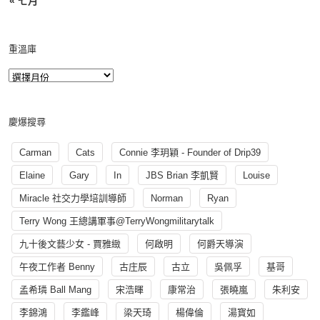
« 七月
重溫庫
慶爆搜尋
Carman
Cats
Connie 李玥穎 - Founder of Drip39
Elaine
Gary
In
JBS Brian 李凱賢
Louise
Miracle 社交力學培訓導師
Norman
Ryan
Terry Wong 王總講軍事@TerryWongmilitarytalk
九十後文藝少女 - 賈雅緻
何啟明
何爵天導演
午夜工作者 Benny
古庄辰
古立
吳佩孚
基哥
孟希璘 Ball Mang
宋浩暉
康常治
張曉嵐
朱利安
李錦鴻
李鑑峰
梁天琦
楊偉倫
湯寳如