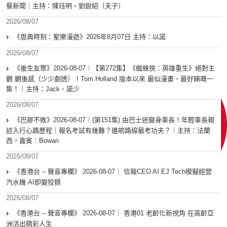
餐新聞｜主持：陳珏明、劉銳紹（夫子）
2026/08/07
《恩典時刻：聖樂漫遊》2026年8月07日 主持：以諾
2026/08/07
《後生友聚》2026-08-07︱【第272集】《蜘蛛俠：英雄重生》絕對主
觀 觀後感（少少劇透）！Tom Holland 版本以來 最似漫畫、最好睇嘅一
集！｜主持：Jack、諾少
2026/08/07
《巴膠不敗》2026-08-07︱(第151集) 由巴士迷變身車長！年輕車長親
述入行心路歷程｜報名考試有幾難？邊啲路線最考功夫？︱主持：法蘭
西，嘉賓︰Bowan
2026/08/07
《香港台 – 聲音專欄》 2026-08-07｜ 信報CEO AI EJ Tech模擬經營
汽水機 AI即變狡猾
2026/08/07
《香港台 – 聲音專欄》 2026-08-07｜ 香港01 老齡化新視角 在高齡亞
洲活出精彩人生