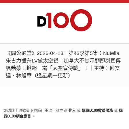
《關公殿堂》2026-04-13︱第43季第5集：Nutella
朱古力醬升LV做太空餐！加拿大不甘示弱即刻宣傳
楓糖漿！掀起一場「太空宣傳戰」！｜主持：何安
達、林旭華（逢星期一更新）
如想線上收聽或下載節目重溫，請立即
登入
或
購買D100收聽服務
或
購
買D100網台節目
。