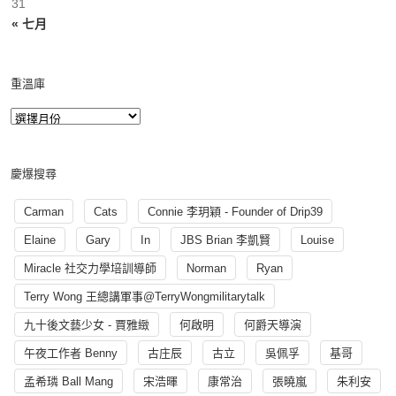
31
« 七月
重溫庫
慶爆搜尋
Carman
Cats
Connie 李玥穎 - Founder of Drip39
Elaine
Gary
In
JBS Brian 李凱賢
Louise
Miracle 社交力學培訓導師
Norman
Ryan
Terry Wong 王總講軍事@TerryWongmilitarytalk
九十後文藝少女 - 賈雅緻
何啟明
何爵天導演
午夜工作者 Benny
古庄辰
古立
吳佩孚
基哥
孟希璘 Ball Mang
宋浩暉
康常治
張曉嵐
朱利安