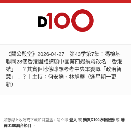
《關公殿堂》2026-04-27︱第43季第7集：馮檢基
聯同28個香港團體請願中國第四艘航母改名「香港
號」！？其實佢地係咪想考考中央軍委嘅「政治智
慧」！？｜主持：何安達、林旭華（逢星期一更
新）
如想線上收聽或下載節目重溫，請立即
登入
或
購買D100收聽服務
或
購
買D100網台節目
。