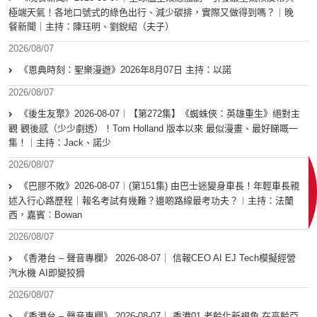
極端天氣！各地口號式的綠色出行、減少碳排，實際又做得到嗎？｜晚
餐新聞｜主持：陳珏明、劉銳紹（夫子）
2026/08/07
《恩典時刻：聖樂漫遊》2026年8月07日 主持：以諾
2026/08/07
《後生友聚》2026-08-07︱【第272集】《蜘蛛俠：英雄重生》絕對主
觀 觀後感（少少劇透）！Tom Holland 版本以來 最似漫畫、最好睇嘅一
集！｜主持：Jack、諾少
2026/08/07
《巴膠不敗》2026-08-07︱(第151集) 由巴士迷變身車長！年輕車長親
述入行心路歷程｜報名考試有幾難？邊啲路線最考功夫？︱主持：法蘭
西，嘉賓︰Bowan
2026/08/07
《香港台 – 聲音專欄》 2026-08-07｜ 信報CEO AI EJ Tech模擬經營
汽水機 AI即變狡猾
2026/08/07
《香港台 – 聲音專欄》 2026-08-07｜ 香港01 老齡化新視角 在高齡亞