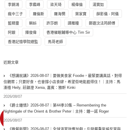
李錦鴻
李鑑峰
梁天琦
楊偉倫
湯寳如
瘋中三子
羅倫斯
羅海憫
葉家寶
薛影儀 - 阿儀
藍精靈
蝌蚪
許莎朗
譚雁瞳
鄭遨汶法筠師傅
阿銀
陳俊偉
香港催眠輔導中心 Tim Sir
香港記憶學院總監
馬哥老師
近期文章
《想講就講》2026-08-07｜要做美食家 Foodie，最緊要講真話，對得
住觀眾；只要好食，也會撐小店食肆，希望佢哋能捱得住！｜主持：馬
溱禧 Heily, 莊韻澄 Xenia, 嘉賓：雅軒 Kinki
2026/08/07
《爵士鍾情》2026-08-07︱第44季10集 – Remembering the
Nightingale of the Orient & Brother Peter︱主持：鍾一諾 Roger
2026/08/07
《晚餐新聞》2026-08-07｜全球溫室效應加劇，引發嚴重氣候反常與