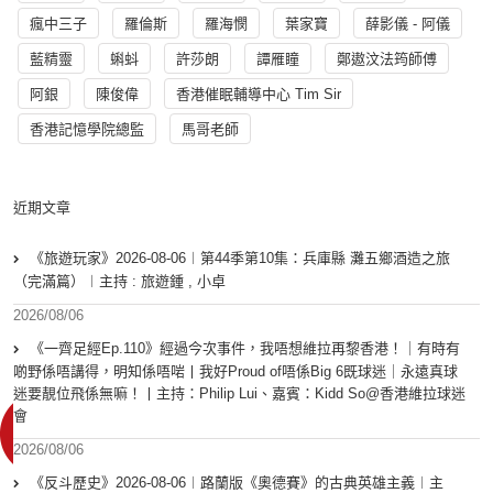
瘋中三子
羅倫斯
羅海憫
葉家寶
薛影儀 - 阿儀
藍精靈
蝌蚪
許莎朗
譚雁瞳
鄭遨汶法筠師傅
阿銀
陳俊偉
香港催眠輔導中心 Tim Sir
香港記憶學院總監
馬哥老師
近期文章
《旅遊玩家》2026-08-06︱第44季第10集：兵庫縣 灘五鄉酒造之旅
（完滿篇）︱主持 : 旅遊鍾 , 小卓
2026/08/06
《一齊足經Ep.110》經過今次事件，我唔想維拉再黎香港！｜有時有
啲野係唔講得，明知係唔啱丨我好Proud of唔係Big 6既球迷｜永遠真球
迷要靚位飛係無嘛！丨主持：Philip Lui、嘉賓：Kidd So@香港維拉球迷
會
2026/08/06
《反斗歷史》2026-08-06︱路蘭版《奧德賽》的古典英雄主義︱主