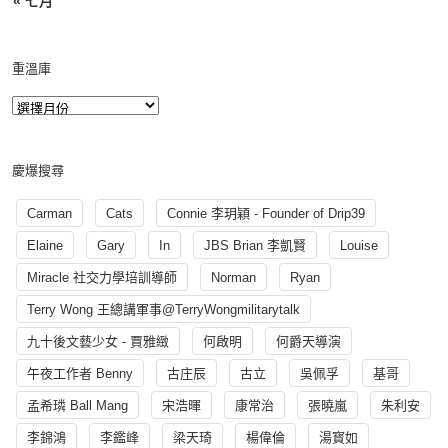
« 七月
重溫庫
慶爆搜尋
Carman
Cats
Connie 李玥穎 - Founder of Drip39
Elaine
Gary
In
JBS Brian 李凱賢
Louise
Miracle 社交力學培訓導師
Norman
Ryan
Terry Wong 王總講軍事@TerryWongmilitarytalk
九十後文藝少女 - 賈雅緻
何啟明
何爵天導演
午夜工作者 Benny
古庄辰
古立
吳佩孚
基哥
孟希璘 Ball Mang
宋浩暉
康常治
張曉嵐
朱利安
李錦鴻
李鑑峰
梁天琦
楊偉倫
湯寳如