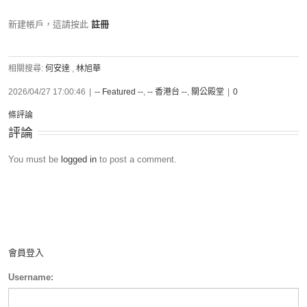
新建帳戶，這請按此
註冊
相關搜尋:
何安達
,
林旭華
2026/04/27 17:00:46
|
-- Featured --
,
-- 香港台 --
,
關公殿堂
|
0
條評論
評論
You must be
logged in
to post a comment.
會員登入
Username: