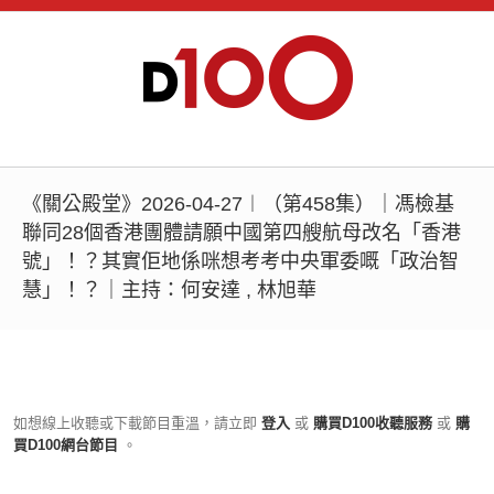
《關公殿堂》2026-04-27︱（第458集）｜馮檢基
聯同28個香港團體請願中國第四艘航母改名「香港
號」！？其實佢地係咪想考考中央軍委嘅「政治智
慧」！？｜主持：何安達 , 林旭華
如想線上收聽或下載節目重溫，請立即
登入
或
購買D100收聽服務
或
購
買D100網台節目
。