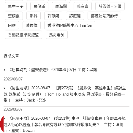
瘋中三子
羅倫斯
羅海憫
葉家寶
薛影儀 - 阿儀
藍精靈
蝌蚪
許莎朗
譚雁瞳
鄭遨汶法筠師傅
阿銀
陳俊偉
香港催眠輔導中心 Tim Sir
香港記憶學院總監
馬哥老師
近期文章
《恩典時刻：聖樂漫遊》2026年8月07日 主持：以諾
2026/08/07
《後生友聚》2026-08-07︱【第272集】《蜘蛛俠：英雄重生》絕對主
觀 觀後感（少少劇透）！Tom Holland 版本以來 最似漫畫、最好睇嘅一
集！｜主持：Jack、諾少
2026/08/07
《巴膠不敗》2026-08-07︱(第151集) 由巴士迷變身車長！年輕車長親
述入行心路歷程｜報名考試有幾難？邊啲路線最考功夫？︱主持：法蘭
西，嘉賓︰Bowan