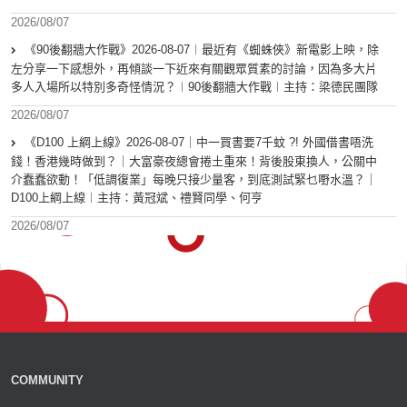
2026/08/07
《90後翻牆大作戰》2026-08-07︱最近有《蜘蛛俠》新電影上映，除
左分享一下感想外，再傾談一下近來有關觀眾質素的討論，因為多大片
多人入場所以特別多奇怪情況？︱90後翻牆大作戰︱主持：梁德民團隊
2026/08/07
《D100 上綱上線》2026-08-07｜中一買書要7千蚊 ?! 外國借書唔洗
錢！香港幾時做到？｜大富豪夜總會捲土重來！背後股東換人，公關中
介蠢蠢欲動！「低調復業」每晚只接少量客，到底測試緊乜嘢水溫？｜
D100上綱上線︱主持：黃冠斌、禮賢同學、何亨
2026/08/07
COMMUNITY