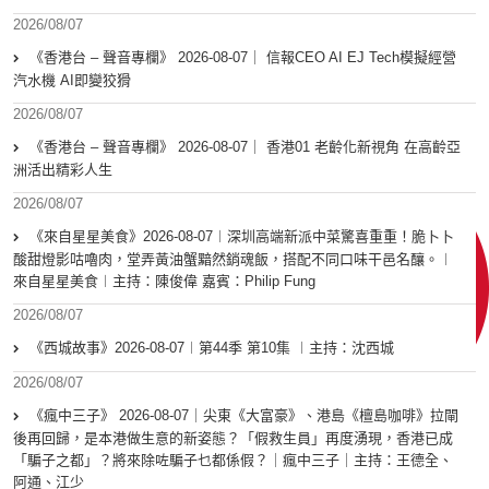
2026/08/07
《香港台 – 聲音專欄》 2026-08-07｜ 信報CEO AI EJ Tech模擬經營
汽水機 AI即變狡猾
2026/08/07
《香港台 – 聲音專欄》 2026-08-07｜ 香港01 老齡化新視角 在高齡亞
洲活出精彩人生
2026/08/07
《來自星星美食》2026-08-07︱深圳高端新派中菜驚喜重重！脆卜卜
酸甜燈影咕嚕肉，堂弄黃油蟹黯然銷魂飯，搭配不同口味干邑名釀。︱
來自星星美食︱主持：陳俊偉 嘉賓：Philip Fung
2026/08/07
《西城故事》2026-08-07︱第44季 第10集 ︱主持：沈西城
2026/08/07
《瘋中三子》 2026-08-07｜尖東《大富豪》、港島《檀島咖啡》拉閘
後再回歸，是本港做生意的新姿態？「假救生員」再度湧現，香港已成
「騙子之都」？將來除咗騙子乜都係假？｜瘋中三子｜主持：王德全、
阿通、江少