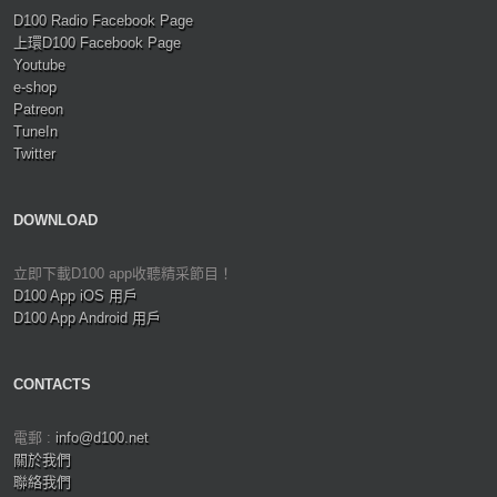
D100 Radio Facebook Page
上環D100 Facebook Page
Youtube
e-shop
Patreon
TuneIn
Twitter
DOWNLOAD
立即下載D100 app收聽精采節目！
D100 App iOS 用戶
D100 App Android 用戶
CONTACTS
電郵 :
info@d100.net
關於我們
聯絡我們