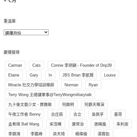
« 七月
重溫庫
慶爆搜尋
Carman
Cats
Connie 李玥穎 - Founder of Drip39
Elaine
Gary
In
JBS Brian 李凱賢
Louise
Miracle 社交力學培訓導師
Norman
Ryan
Terry Wong 王總講軍事@TerryWongmilitarytalk
九十後文藝少女 - 賈雅緻
何啟明
何爵天導演
午夜工作者 Benny
古庄辰
古立
吳佩孚
基哥
孟希璘 Ball Mang
宋浩暉
康常治
張曉嵐
朱利安
李錦鴻
李鑑峰
梁天琦
楊偉倫
湯寳如