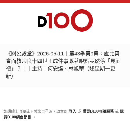
《關公殿堂》2026-05-11︱第43季第9集：盧比奧
會面教宗良十四世！成件事嘅著眼點竟然係「見面
禮」？！｜主持：何安達、林旭華（逢星期一更
新）
如想線上收聽或下載節目重溫，請立即
登入
或
購買D100收聽服務
或
購
買D100網台節目
。