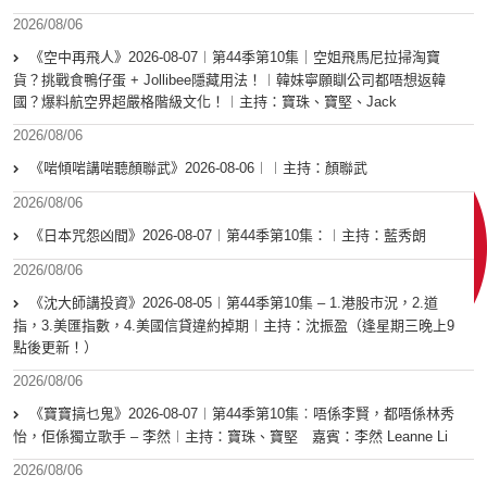
2026/08/06
《空中再飛人》2026-08-07︱第44季第10集｜空姐飛馬尼拉掃淘寶
貨？挑戰食鴨仔蛋 + Jollibee隱藏用法！︱韓妹寧願瞓公司都唔想返韓
國？爆料航空界超嚴格階級文化！︱主持：寶珠、寶堅、Jack
2026/08/06
《啱傾啱講啱聽顏聯武》2026-08-06︱︱主持：顏聯武
2026/08/06
《日本咒怨凶間》2026-08-07︱第44季第10集：︱主持：藍秀朗
2026/08/06
《沈大師講投資》2026-08-05︱第44季第10集 – 1.港股市況，2.道
指，3.美匯指數，4.美國信貸違約掉期︱主持：沈振盈（逢星期三晚上9
點後更新！）
2026/08/06
《寶寶搞乜鬼》2026-08-07︱第44季第10集︰唔係李賢，都唔係林秀
怡，佢係獨立歌手 – 李然︱主持：寶珠、寶堅 嘉賓：李然 Leanne Li
2026/08/06