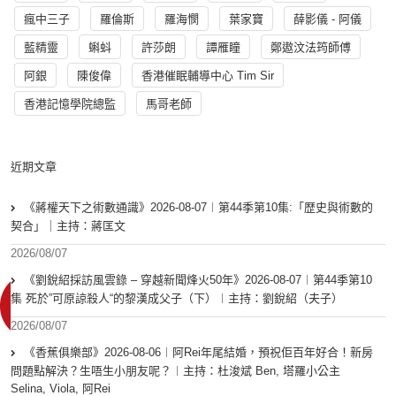
瘋中三子
羅倫斯
羅海憫
葉家寶
薛影儀 - 阿儀
藍精靈
蝌蚪
許莎朗
譚雁瞳
鄭遨汶法筠師傅
阿銀
陳俊偉
香港催眠輔導中心 Tim Sir
香港記憶學院總監
馬哥老師
近期文章
《蔣權天下之術數通識》2026-08-07︱第44季第10集:「歴史與術數的
契合」｜主持：蔣匡文
2026/08/07
《劉銳紹採訪風雲錄 – 穿越新聞烽火50年》2026-08-07︱第44季第10
集 死於”可原諒殺人“的黎漢成父子（下）︱主持：劉銳紹（夫子）
2026/08/07
《香蕉俱樂部》2026-08-06︱阿Rei年尾結婚，預祝佢百年好合！新房
問題點解決？生唔生小朋友呢？︱主持：杜浚斌 Ben, 塔羅小公主
Selina, Viola, 阿Rei