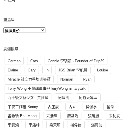
« 七月
重溫庫
慶爆搜尋
Carman
Cats
Connie 李玥穎 - Founder of Drip39
Elaine
Gary
In
JBS Brian 李凱賢
Louise
Miracle 社交力學培訓導師
Norman
Ryan
Terry Wong 王總講軍事@TerryWongmilitarytalk
九十後文藝少女 - 賈雅緻
何啟明
何爵天導演
午夜工作者 Benny
古庄辰
古立
吳佩孚
基哥
孟希璘 Ball Mang
宋浩暉
康常治
張曉嵐
朱利安
李錦鴻
李鑑峰
梁天琦
楊偉倫
湯寳如