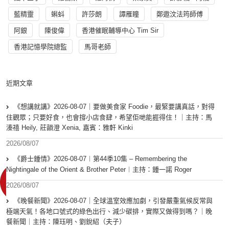
藍精靈
蝌蚪
許莎朗
譚雁瞳
鄭遨汶法筠師傅
阿銀
陳俊偉
香港催眠輔導中心 Tim Sir
香港記憶學院總監
馬哥老師
近期文章
《想講就講》2026-08-07｜要做美食家 Foodie，最緊要講真話，對得
住觀眾；只要好食，也會撐小店食肆，希望佢哋能捱得住！｜主持：馬
溱禧 Heily, 莊韻澄 Xenia, 嘉賓：雅軒 Kinki
2026/08/07
《爵士鍾情》2026-08-07︱第44季10集 – Remembering the
Nightingale of the Orient & Brother Peter︱主持：鍾一諾 Roger
2026/08/07
《晚餐新聞》2026-08-07｜全球溫室效應加劇，引發嚴重氣候反常與
極端天氣！各地口號式的綠色出行、減少碳排，實際又做得到嗎？｜晚
餐新聞｜主持：陳珏明、劉銳紹（夫子）