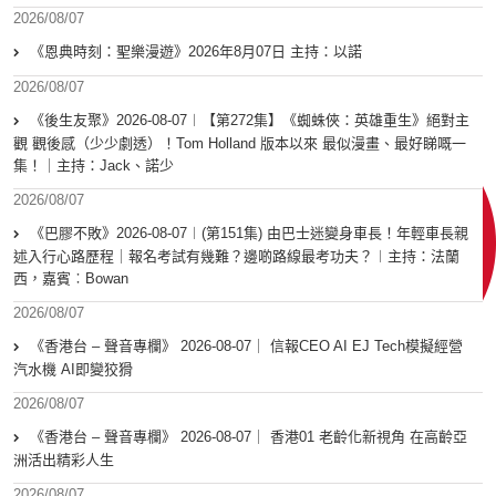
2026/08/07
《恩典時刻：聖樂漫遊》2026年8月07日 主持：以諾
2026/08/07
《後生友聚》2026-08-07︱【第272集】《蜘蛛俠：英雄重生》絕對主
觀 觀後感（少少劇透）！Tom Holland 版本以來 最似漫畫、最好睇嘅一
集！｜主持：Jack、諾少
2026/08/07
《巴膠不敗》2026-08-07︱(第151集) 由巴士迷變身車長！年輕車長親
述入行心路歷程｜報名考試有幾難？邊啲路線最考功夫？︱主持：法蘭
西，嘉賓︰Bowan
2026/08/07
《香港台 – 聲音專欄》 2026-08-07｜ 信報CEO AI EJ Tech模擬經營
汽水機 AI即變狡猾
2026/08/07
《香港台 – 聲音專欄》 2026-08-07｜ 香港01 老齡化新視角 在高齡亞
洲活出精彩人生
2026/08/07