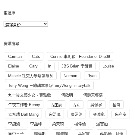
重溫庫
慶爆搜尋
Carman
Cats
Connie 李玥穎 - Founder of Drip39
Elaine
Gary
In
JBS Brian 李凱賢
Louise
Miracle 社交力學培訓導師
Norman
Ryan
Terry Wong 王總講軍事@TerryWongmilitarytalk
九十後文藝少女 - 賈雅緻
何啟明
何爵天導演
午夜工作者 Benny
古庄辰
古立
吳佩孚
基哥
孟希璘 Ball Mang
宋浩暉
康常治
張曉嵐
朱利安
李錦鴻
李鑑峰
梁天琦
楊偉倫
湯寳如
瘋中三子
羅倫斯
羅海憫
葉家寶
薛影儀 - 阿儀