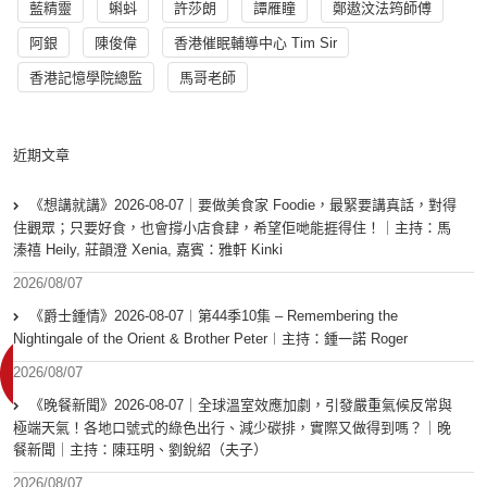
藍精靈
蝌蚪
許莎朗
譚雁瞳
鄭遨汶法筠師傅
阿銀
陳俊偉
香港催眠輔導中心 Tim Sir
香港記憶學院總監
馬哥老師
近期文章
《想講就講》2026-08-07｜要做美食家 Foodie，最緊要講真話，對得
住觀眾；只要好食，也會撐小店食肆，希望佢哋能捱得住！｜主持：馬
溱禧 Heily, 莊韻澄 Xenia, 嘉賓：雅軒 Kinki
2026/08/07
《爵士鍾情》2026-08-07︱第44季10集 – Remembering the
Nightingale of the Orient & Brother Peter︱主持：鍾一諾 Roger
2026/08/07
《晚餐新聞》2026-08-07｜全球溫室效應加劇，引發嚴重氣候反常與
極端天氣！各地口號式的綠色出行、減少碳排，實際又做得到嗎？｜晚
餐新聞｜主持：陳珏明、劉銳紹（夫子）
2026/08/07