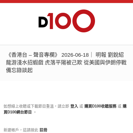
《香港台 – 聲音專欄》 2026-06-18｜ 明報 劉銳紹
龍游淺水招蝦戲 虎落平陽被己欺 從美國與伊朗停戰
備忘錄談起
如想線上收聽或下載節目重溫，請立即
登入
或
購買D100收聽服務
或
購
買D100網台節目
。
新建帳戶，這請按此
註冊