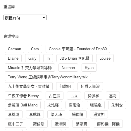
重溫庫
慶爆搜尋
Carman
Cats
Connie 李玥穎 - Founder of Drip39
Elaine
Gary
In
JBS Brian 李凱賢
Louise
Miracle 社交力學培訓導師
Norman
Ryan
Terry Wong 王總講軍事@TerryWongmilitarytalk
九十後文藝少女 - 賈雅緻
何啟明
何爵天導演
午夜工作者 Benny
古庄辰
古立
吳佩孚
基哥
孟希璘 Ball Mang
宋浩暉
康常治
張曉嵐
朱利安
李錦鴻
李鑑峰
梁天琦
楊偉倫
湯寳如
瘋中三子
羅倫斯
羅海憫
葉家寶
薛影儀 - 阿儀