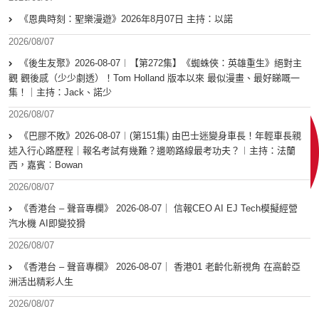
《恩典時刻：聖樂漫遊》2026年8月07日 主持：以諾
2026/08/07
《後生友聚》2026-08-07︱【第272集】《蜘蛛俠：英雄重生》絕對主
觀 觀後感（少少劇透）！Tom Holland 版本以來 最似漫畫、最好睇嘅一
集！｜主持：Jack、諾少
2026/08/07
《巴膠不敗》2026-08-07︱(第151集) 由巴士迷變身車長！年輕車長親
述入行心路歷程｜報名考試有幾難？邊啲路線最考功夫？︱主持：法蘭
西，嘉賓︰Bowan
2026/08/07
《香港台 – 聲音專欄》 2026-08-07｜ 信報CEO AI EJ Tech模擬經營
汽水機 AI即變狡猾
2026/08/07
《香港台 – 聲音專欄》 2026-08-07｜ 香港01 老齡化新視角 在高齡亞
洲活出精彩人生
2026/08/07