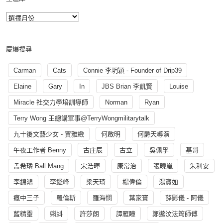
慶爆搜尋
Carman
Cats
Connie 李玥穎 - Founder of Drip39
Elaine
Gary
In
JBS Brian 李凱賢
Louise
Miracle 社交力學培訓導師
Norman
Ryan
Terry Wong 王總講軍事@TerryWongmilitarytalk
九十後文藝少女 - 賈雅緻
何啟明
何爵天導演
午夜工作者 Benny
古庄辰
古立
吳佩孚
基哥
孟希璘 Ball Mang
宋浩暉
康常治
張曉嵐
朱利安
李錦鴻
李鑑峰
梁天琦
楊偉倫
湯寳如
瘋中三子
羅倫斯
羅海憫
葉家寶
薛影儀 - 阿儀
藍精靈
蝌蚪
許莎朗
譚雁瞳
鄭遨汶法筠師傅