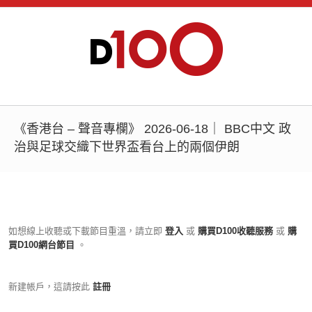
《香港台 – 聲音專欄》 2026-06-18｜ BBC中文 政
治與足球交織下世界盃看台上的兩個伊朗
如想線上收聽或下載節目重溫，請立即
登入
或
購買D100收聽服務
或
購
買D100網台節目
。
新建帳戶，這請按此
註冊