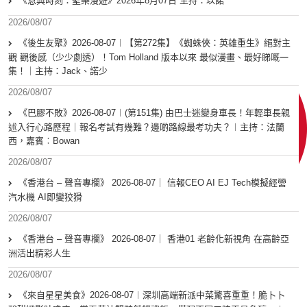
《恩典時刻：聖樂漫遊》2026年8月07日 主持：以諾
2026/08/07
《後生友聚》2026-08-07︱【第272集】《蜘蛛俠：英雄重生》絕對主
觀 觀後感（少少劇透）！Tom Holland 版本以來 最似漫畫、最好睇嘅一
集！｜主持：Jack、諾少
2026/08/07
《巴膠不敗》2026-08-07︱(第151集) 由巴士迷變身車長！年輕車長親
述入行心路歷程｜報名考試有幾難？邊啲路線最考功夫？︱主持：法蘭
西，嘉賓︰Bowan
2026/08/07
《香港台 – 聲音專欄》 2026-08-07｜ 信報CEO AI EJ Tech模擬經營
汽水機 AI即變狡猾
2026/08/07
《香港台 – 聲音專欄》 2026-08-07｜ 香港01 老齡化新視角 在高齡亞
洲活出精彩人生
2026/08/07
《來自星星美食》2026-08-07︱深圳高端新派中菜驚喜重重！脆卜卜