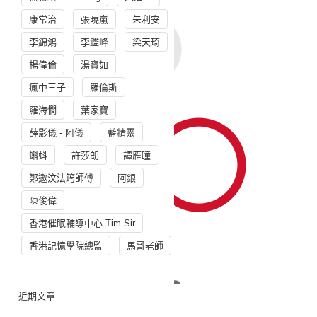
康常治
張曉嵐
朱利安
李錦鴻
李鑑峰
梁天琦
楊偉倫
湯寳如
瘋中三子
羅倫斯
羅海憫
葉家寶
薛影儀 - 阿儀
藍精靈
蝌蚪
許莎朗
譚雁瞳
鄭遨汶法筠師傅
阿銀
陳俊偉
香港催眠輔導中心 Tim Sir
香港記憶學院總監
馬哥老師
近期文章