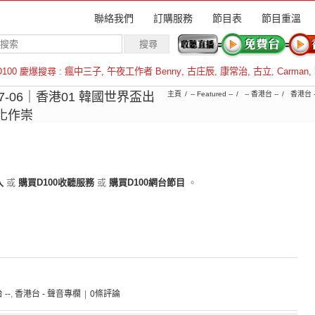
聯絡我們
訂購服務
節目表
節目重溫
D100 慶爆搜尋 :
瘋中三子
,
午夜工作者 Benny
,
古庄辰
,
康常治
,
古立
,
Carman
,
羅倫斯
07-06｜香港01 韓國世界盃出
主頁
-- Featured --
-- 香港台 --
香港台 
化作崇
入
或
購買D100收聽服務
或
購買D100網台節目
。
 --
,
香港台 - 聲音專欄
|
0條評論