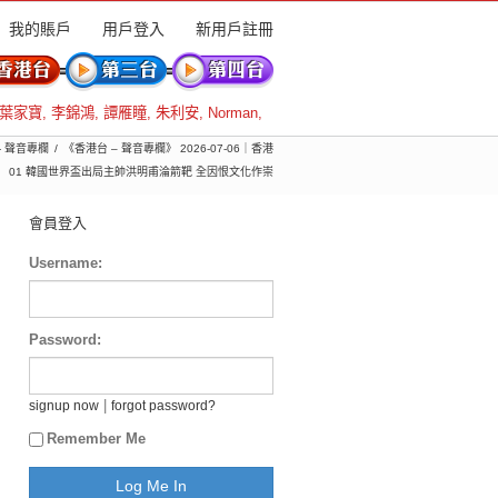
我的賬戶
用戶登入
新用戶註冊
葉家寶
,
李錦鴻
,
譚雁瞳
,
朱利安
,
Norman
,
- 聲音專欄
《香港台 – 聲音專欄》 2026-07-06｜香港
01 韓國世界盃出局主帥洪明甫淪箭靶 全因恨文化作崇
會員登入
Username:
Password:
|
signup now
forgot password?
Remember Me