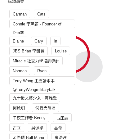
慶爆搜尋
Carman
Cats
Connie 李玥穎 - Founder of
Drip39
Elaine
Gary
In
JBS Brian 李凱賢
Louise
Miracle 社交力學培訓導師
Norman
Ryan
Terry Wong 王總講軍事
@TerryWongmilitarytalk
九十後文藝少女 - 賈雅緻
何啟明
何爵天導演
午夜工作者 Benny
古庄辰
古立
吳佩孚
基哥
孟希璘 Ball Mang
宋浩暉