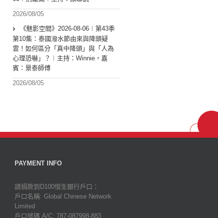
2026/08/05
《魅影空間》2026-08-06︱第43季
第10集：泰國潑水節由來與降頭疑
雲！如何區分「真中降頭」與「人為
心理恐嚇」？︱主持：Winnie，嘉
賓：景泰師傅
2026/08/05
PAYMENT INFO
請捐款到D100恒生銀行戶口：
戶口名稱: Global Chinese Network
Limited
戶口號碼 A/C: 787-087998-883