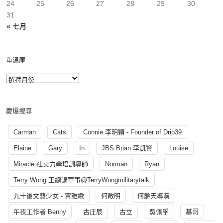
24
25
26
27
28
29
30
31
« 七月
重溫庫
慶爆搜尋
Carman
Cats
Connie 李玥穎 - Founder of Drip39
Elaine
Gary
In
JBS Brian 李凱賢
Louise
Miracle 社交力學培訓導師
Norman
Ryan
Terry Wong 王總講軍事@TerryWongmilitarytalk
九十後文藝少女 - 賈雅緻
何啟明
何爵天導演
午夜工作者 Benny
古庄辰
古立
吳佩孚
基哥