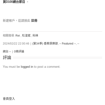
買D100網台節目
。
新建帳戶，這請按此
註冊
相關搜尋:
Rei
,
杜浚斌
,
科林
2024/02/22 22:00:46
|
(第34季) 香蕉俱樂部
,
-- Featured --
,
--
網台 --
|
0條評論
評論
You must be
logged in
to post a comment.
會員登入