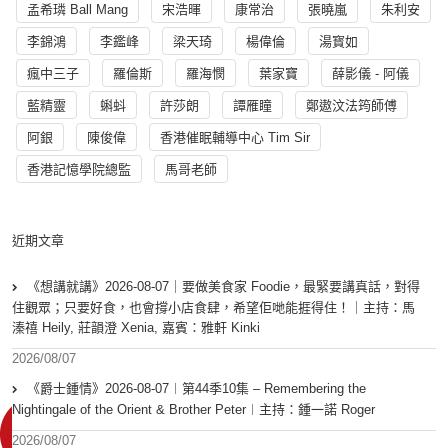
孟希璘 Ball Mang
宋浩暉
康常治
張曉嵐
朱利安
李錦鴻
李鑑峰
梁天琦
楊偉倫
湯寳如
瘋中三子
羅倫斯
羅海憫
葉家寶
薛影儀 - 阿儀
藍精靈
蝌蚪
許莎朗
譚雁瞳
鄭遨汶法筠師傅
阿銀
陳俊偉
香港催眠輔導中心 Tim Sir
香港記憶學院總監
馬哥老師
近期文章
《想講就講》2026-08-07｜要做美食家 Foodie，最緊要講真話，對得
住觀眾；只要好食，也會撐小店食肆，希望佢哋能捱得住！｜主持：馬
溱禧 Heily, 莊韻澄 Xenia, 嘉賓：雅軒 Kinki
2026/08/07
《爵士鍾情》2026-08-07︱第44季10集 – Remembering the
Nightingale of the Orient & Brother Peter︱主持：鍾一諾 Roger
2026/08/07