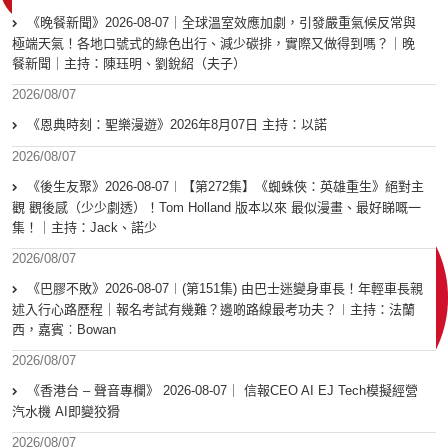
《晚餐新聞》2026-08-07｜全球溫室效應加劇，引發嚴重氣候反常與
極端天氣！各地口號式的綠色出行、減少碳排，實際又做得到嗎？｜晚
餐新聞｜主持：陳珏明、劉銳紹（夫子）
2026/08/07
《恩典時刻：聖樂漫遊》2026年8月07日 主持：以諾
2026/08/07
《後生友聚》2026-08-07︱【第272集】《蜘蛛俠：英雄重生》絕對主
觀 觀後感（少少劇透）！Tom Holland 版本以來 最似漫畫、最好睇嘅一
集！｜主持：Jack、諾少
2026/08/07
《巴膠不敗》2026-08-07︱(第151集) 由巴士迷變身車長！年輕車長親
述入行心路歷程｜報名考試有幾難？邊啲路線最考功夫？︱主持：法蘭
西，嘉賓︰Bowan
2026/08/07
《香港台 – 聲音專欄》 2026-08-07｜ 信報CEO AI EJ Tech模擬經營
汽水機 AI即變狡猾
2026/08/07