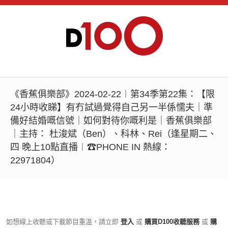
《香蕉俱樂部》2024-02-22︱第34季第22集：【限
24小時收睇】有冇試過覺得自己另一半係懦夫｜準
備好結婚嘅信號｜如何對待你嘅利是｜香蕉俱樂部
｜主持： 杜浚斌（Ben）、科林、Rei（逢星期二、
四 晚上10點直播︱☎PHONE IN 熱線：
22971804）
如想線上收聽或下載節目重溫，請立即
登入
或
購買D100收聽服務
或
購