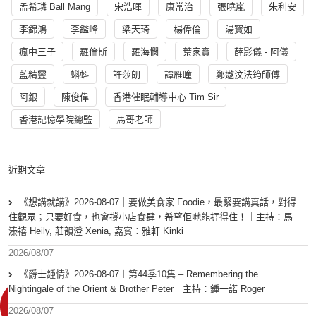
孟希璘 Ball Mang
宋浩暉
康常治
張曉嵐
朱利安
李錦鴻
李鑑峰
梁天琦
楊偉倫
湯寳如
瘋中三子
羅倫斯
羅海憫
葉家寶
薛影儀 - 阿儀
藍精靈
蝌蚪
許莎朗
譚雁瞳
鄭遨汶法筠師傅
阿銀
陳俊偉
香港催眠輔導中心 Tim Sir
香港記憶學院總監
馬哥老師
近期文章
《想講就講》2026-08-07｜要做美食家 Foodie，最緊要講真話，對得
住觀眾；只要好食，也會撐小店食肆，希望佢哋能捱得住！｜主持：馬
溱禧 Heily, 莊韻澄 Xenia, 嘉賓：雅軒 Kinki
2026/08/07
《爵士鍾情》2026-08-07︱第44季10集 – Remembering the
Nightingale of the Orient & Brother Peter︱主持：鍾一諾 Roger
2026/08/07