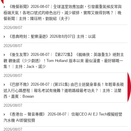
《晚餐新聞》2026-08-07｜全球溫室效應加劇，引發嚴重氣候反常與
極端天氣！各地口號式的綠色出行、減少碳排，實際又做得到嗎？｜晚
餐新聞｜主持：陳珏明、劉銳紹（夫子）
2026/08/07
《恩典時刻：聖樂漫遊》2026年8月07日 主持：以諾
2026/08/07
《後生友聚》2026-08-07︱【第272集】《蜘蛛俠：英雄重生》絕對主
觀 觀後感（少少劇透）！Tom Holland 版本以來 最似漫畫、最好睇嘅一
集！｜主持：Jack、諾少
2026/08/07
《巴膠不敗》2026-08-07︱(第151集) 由巴士迷變身車長！年輕車長親
述入行心路歷程｜報名考試有幾難？邊啲路線最考功夫？︱主持：法蘭
西，嘉賓︰Bowan
2026/08/07
《香港台 – 聲音專欄》 2026-08-07｜ 信報CEO AI EJ Tech模擬經營
汽水機 AI即變狡猾
2026/08/07