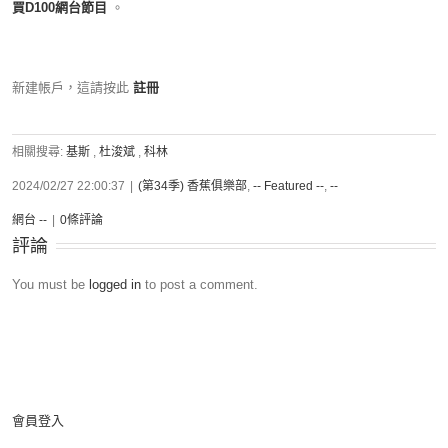
買D100網台節目
。
新建帳戶，這請按此
註冊
相關搜尋:
基斯
,
杜浚斌
,
科林
2024/02/27 22:00:37
|
(第34季) 香蕉俱樂部
,
-- Featured --
,
--
網台 --
|
0條評論
評論
You must be
logged in
to post a comment.
會員登入