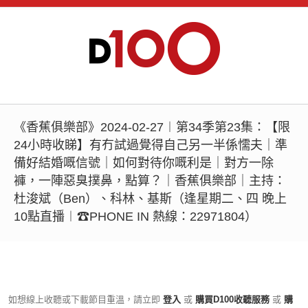
《香蕉俱樂部》2024-02-27︱第34季第23集：【限
24小時收睇】有冇試過覺得自己另一半係懦夫｜準
備好結婚嘅信號｜如何對待你嘅利是｜對方一除
褲，一陣惡臭撲鼻，點算？｜香蕉俱樂部｜主持：
杜浚斌（Ben）、科林、基斯（逢星期二、四 晚上
10點直播︱☎PHONE IN 熱線：22971804）
如想線上收聽或下載節目重溫，請立即
登入
或
購買D100收聽服務
或
購