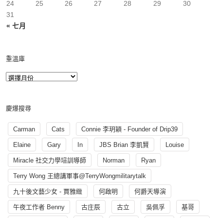
24
25
26
27
28
29
30
31
« 七月
重溫庫
慶爆搜尋
Carman
Cats
Connie 李玥穎 - Founder of Drip39
Elaine
Gary
In
JBS Brian 李凱賢
Louise
Miracle 社交力學培訓導師
Norman
Ryan
Terry Wong 王總講軍事@TerryWongmilitarytalk
九十後文藝少女 - 賈雅緻
何啟明
何爵天導演
午夜工作者 Benny
古庄辰
古立
吳佩孚
基哥