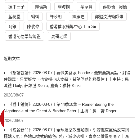
瘋中三子
羅倫斯
羅海憫
葉家寶
薛影儀 - 阿儀
藍精靈
蝌蚪
許莎朗
譚雁瞳
鄭遨汶法筠師傅
阿銀
陳俊偉
香港催眠輔導中心 Tim Sir
香港記憶學院總監
馬哥老師
近期文章
《想講就講》2026-08-07｜要做美食家 Foodie，最緊要講真話，對得
住觀眾；只要好食，也會撐小店食肆，希望佢哋能捱得住！｜主持：馬
溱禧 Heily, 莊韻澄 Xenia, 嘉賓：雅軒 Kinki
2026/08/07
《爵士鍾情》2026-08-07︱第44季10集 – Remembering the
Nightingale of the Orient & Brother Peter︱主持：鍾一諾 Roger
2026/08/07
《晚餐新聞》2026-08-07｜全球溫室效應加劇，引發嚴重氣候反常與
極端天氣！各地口號式的綠色出行、減少碳排，實際又做得到嗎？｜晚