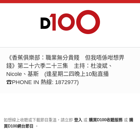
《香蕉俱樂部：職業無分貴賤 但我唔係咁想畀
錢》第二十六季二十三集 主持：杜浚斌、
Nicole、基斯 (逢星期二四晚上10點直播
☎PHONE IN 熱線: 1872977)
如想線上收聽或下載節目重溫，請立即
登入
或
購買D100收聽服務
或
購
買D100網台節目
。