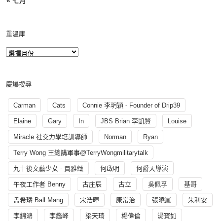
« 七月
重溫庫
慶爆搜尋
Carman
Cats
Connie 李玥穎 - Founder of Drip39
Elaine
Gary
In
JBS Brian 李凱賢
Louise
Miracle 社交力學培訓導師
Norman
Ryan
Terry Wong 王總講軍事@TerryWongmilitarytalk
九十後文藝少女 - 賈雅緻
何啟明
何爵天導演
午夜工作者 Benny
古庄辰
古立
吳佩孚
基哥
孟希璘 Ball Mang
宋浩暉
康常治
張曉嵐
朱利安
李錦鴻
李鑑峰
梁天琦
楊偉倫
湯寳如