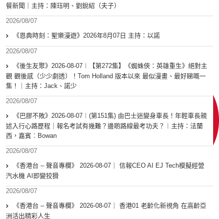
餐新聞｜主持：陳珏明、劉銳紹（夫子）
2026/08/07
《恩典時刻：聖樂漫遊》2026年8月07日 主持：以諾
2026/08/07
《後生友聚》2026-08-07︱【第272集】《蜘蛛俠：英雄重生》絕對主
觀 觀後感（少少劇透）！Tom Holland 版本以來 最似漫畫、最好睇嘅一
集！｜主持：Jack、諾少
2026/08/07
《巴膠不敗》2026-08-07︱(第151集) 由巴士迷變身車長！年輕車長親
述入行心路歷程｜報名考試有幾難？邊啲路線最考功夫？︱主持：法蘭
西，嘉賓︰Bowan
2026/08/07
《香港台 – 聲音專欄》 2026-08-07｜ 信報CEO AI EJ Tech模擬經營
汽水機 AI即變狡猾
2026/08/07
《香港台 – 聲音專欄》 2026-08-07｜ 香港01 老齡化新視角 在高齡亞
洲活出精彩人生