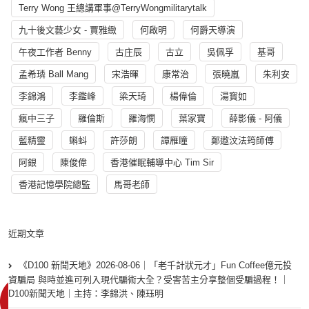
Terry Wong 王總講軍事@TerryWongmilitarytalk
九十後文藝少女 - 賈雅緻
何啟明
何爵天導演
午夜工作者 Benny
古庄辰
古立
吳佩孚
基哥
孟希璘 Ball Mang
宋浩暉
康常治
張曉嵐
朱利安
李錦鴻
李鑑峰
梁天琦
楊偉倫
湯寳如
瘋中三子
羅倫斯
羅海憫
葉家寶
薛影儀 - 阿儀
藍精靈
蝌蚪
許莎朗
譚雁瞳
鄭遨汶法筠師傅
阿銀
陳俊偉
香港催眠輔導中心 Tim Sir
香港記憶學院總監
馬哥老師
近期文章
《D100 新聞天地》2026-08-06｜「老千計狀元才」Fun Coffee億元投
資騙局 與時並進可列入現代騙術大全？受害苦主分享整個受騙過程！｜
D100新聞天地｜主持：李錦洪、陳珏明