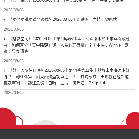
《人間錦言》2026-08-06︱第44季 第10集 – 全集︱主持：李錦洪
2026/08/06
《啱傾啱講啱聽顏聯武》2026-08-05︱別離開︱主持：顏聯武
2026/08/05
《魅影空間》2026-08-06︱第43季第10集：泰國潑水節由來與降頭疑
雲！如何區分「真中降頭」與「人為心理恐嚇」？︱主持：Winnie，嘉
賓：景泰師傅
2026/08/05
《靜江思憶往日時》2026-08-05｜第44季第11集｜點解東南海盃咁好
睇？丨靜江係第一屆東南海盃功臣之一？丨有啲球隊一出嚟就已經知道
攞冠軍喇！丨靜江思憶往日時丨主持：何靜江、Philip Lui
2026/08/05