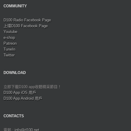
COMMUNITY
D100 Radio Facebook Page
上環D100 Facebook Page
Youtube
e-shop
Patreon
TuneIn
Twitter
DOWNLOAD
立即下載D100 app收聽精采節目！
D100 App iOS 用戶
D100 App Android 用戶
CONTACTS
電郵 :
info@d100.net