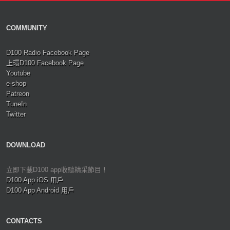
COMMUNITY
D100 Radio Facebook Page
上環D100 Facebook Page
Youtube
e-shop
Patreon
TuneIn
Twitter
DOWNLOAD
立即下載D100 app收聽精采節目！
D100 App iOS 用戶
D100 App Android 用戶
CONTACTS