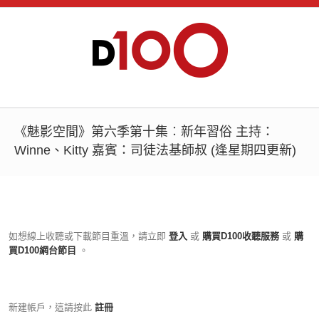
《魅影空間》第六季第十集︰新年習俗 主持：
Winne、Kitty 嘉賓：司徒法基師叔 (逢星期四更新)
如想線上收聽或下載節目重溫，請立即
登入
或
購買D100收聽服務
或
購
買D100網台節目
。
新建帳戶，這請按此
註冊