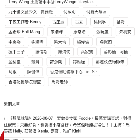
Terry Wong 王總講軍事@TerryWongmilitarytalk
九十後文藝少女 - 賈雅緻
何啟明
何爵天導演
午夜工作者 Benny
古庄辰
古立
吳佩孚
基哥
孟希璘 Ball Mang
宋浩暉
康常治
張曉嵐
朱利安
李錦鴻
李鑑峰
梁天琦
楊偉倫
湯寳如
瘋中三子
羅倫斯
羅海憫
葉家寶
薛影儀 - 阿儀
藍精靈
蝌蚪
許莎朗
譚雁瞳
鄭遨汶法筠師傅
阿銀
陳俊偉
香港催眠輔導中心 Tim Sir
香港記憶學院總監
馬哥老師
近期文章
《想講就講》2026-08-07｜要做美食家 Foodie，最緊要講真話，對得
住觀眾；只要好食，也會撐小店食肆，希望佢哋能捱得住！｜主持：馬
溱禧 Heily, 莊韻澄 Xenia, 嘉賓：雅軒 Kinki