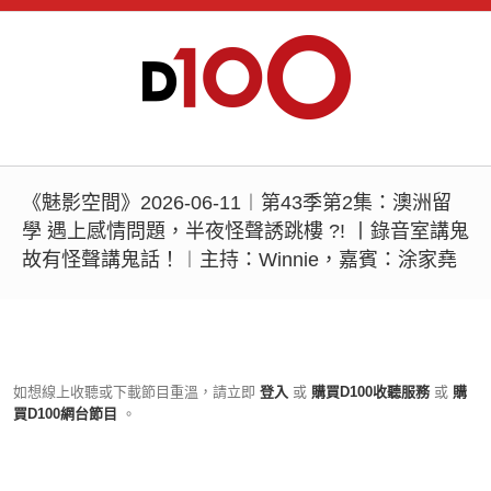
《魅影空間》2026-06-11︱第43季第2集：澳洲留
學 遇上感情問題，半夜怪聲誘跳樓 ?! 丨錄音室講鬼
故有怪聲講鬼話！︱主持：Winnie，嘉賓：涂家堯
如想線上收聽或下載節目重溫，請立即
登入
或
購買D100收聽服務
或
購
買D100網台節目
。