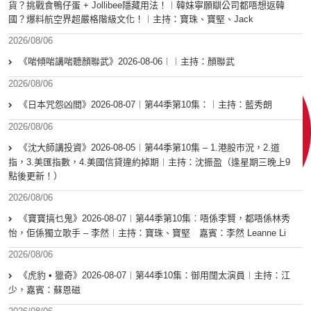
貨？挑戰食鴨仔蛋 + Jollibee隱藏用法！︱韓妹寧願瞓公司都唔想返韓
國？爆料航空界超嚴格階級文化！︱主持：寶珠、寶堅、Jack
2026/08/06
《啱傾啱講啱聽顏聯武》2026-08-06︱︱主持：顏聯武
2026/08/06
《日本咒怨凶間》2026-08-07︱第44季第10集：︱主持：藍秀朗
2026/08/06
《沈大師講投資》2026-08-05︱第44季第10集 – 1.港股市況，2.道
指，3.美匯指數，4.美國信貸違約掉期︱主持：沈振盈（逢星期三晚上9
點後更新！）
2026/08/06
《寶寶搞乜鬼》2026-08-07︱第44季第10集︰唔係李賢，都唔係林秀
怡，佢係獨立歌手 – 李然︱主持：寶珠、寶堅 嘉賓：李然 Leanne Li
2026/08/06
《虎豹 • 獵奇》2026-08-07︱第44季10集：御用闊太演員︱主持：江
少，嘉賓：蘇恩磁