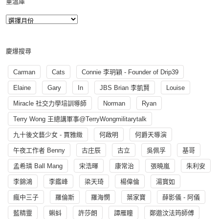
重溫庫
慶爆搜尋
Carman
Cats
Connie 李玥穎 - Founder of Drip39
Elaine
Gary
In
JBS Brian 李凱賢
Louise
Miracle 社交力學培訓導師
Norman
Ryan
Terry Wong 王總講軍事@TerryWongmilitarytalk
九十後文藝少女 - 賈雅緻
何啟明
何爵天導演
午夜工作者 Benny
古庄辰
古立
吳佩孚
基哥
孟希璘 Ball Mang
宋浩暉
康常治
張曉嵐
朱利安
李錦鴻
李鑑峰
梁天琦
楊偉倫
湯寳如
瘋中三子
羅倫斯
羅海憫
葉家寶
薛影儀 - 阿儀
藍精靈
蝌蚪
許莎朗
譚雁瞳
鄭遨汶法筠師傅