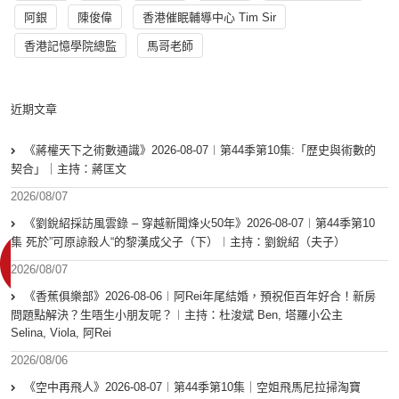
阿銀
陳俊偉
香港催眠輔導中心 Tim Sir
香港記憶學院總監
馬哥老師
近期文章
《蔣權天下之術數通識》2026-08-07︱第44季第10集:「歴史與術數的
契合」｜主持：蔣匡文
2026/08/07
《劉銳紹採訪風雲錄 – 穿越新聞烽火50年》2026-08-07︱第44季第10
集 死於”可原諒殺人“的黎漢成父子（下）︱主持：劉銳紹（夫子）
2026/08/07
《香蕉俱樂部》2026-08-06︱阿Rei年尾結婚，預祝佢百年好合！新房
問題點解決？生唔生小朋友呢？︱主持：杜浚斌 Ben, 塔羅小公主
Selina, Viola, 阿Rei
2026/08/06
《空中再飛人》2026-08-07︱第44季第10集｜空姐飛馬尼拉掃淘寶