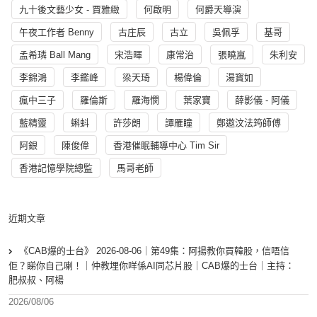
九十後文藝少女 - 賈雅緻
何啟明
何爵天導演
午夜工作者 Benny
古庄辰
古立
吳佩孚
基哥
孟希璘 Ball Mang
宋浩暉
康常治
張曉嵐
朱利安
李錦鴻
李鑑峰
梁天琦
楊偉倫
湯寳如
瘋中三子
羅倫斯
羅海憫
葉家寶
薛影儀 - 阿儀
藍精靈
蝌蚪
許莎朗
譚雁瞳
鄭遨汶法筠師傅
阿銀
陳俊偉
香港催眠輔導中心 Tim Sir
香港記憶學院總監
馬哥老師
近期文章
《CAB爆的士台》 2026-08-06｜第49集：阿揚教你買韓股，信唔信
佢？睇你自己喇！｜仲教埋你咩係AI同芯片股｜CAB爆的士台｜主持：
肥叔叔、阿楊
2026/08/06