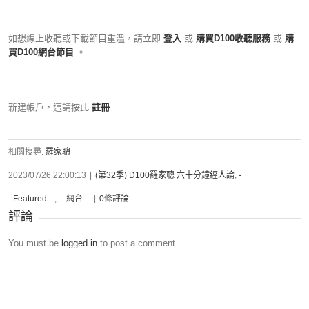
如想線上收聽或下載節目重溫，請立即
登入
或
購買D100收聽服務
或
購
買D100網台節目
。
新建帳戶，這請按此
註冊
相關搜尋:
羅家聰
2023/07/26 22:00:13
|
(第32季) D100羅家聰 六十分鐘經人論
,
-
- Featured --
,
-- 網台 --
|
0條評論
評論
You must be
logged in
to post a comment.