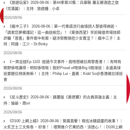
《旅遊玩家》2026-08-06︱第44季第10集：兵庫縣 灘五鄉酒造之旅
（完滿篇）︱主持 : 旅遊鍾 , 小卓
2026/08/06
《瘋中三子》 2026-08-06｜第一代粵語流行曲填詞人黎彼得病逝，
「請君您夢鄉謹記，這一曲送給您」！《東張西望》早前報道骨場技師
詐騙「恩客」事件案中有案，疑涉邪教操控少女賣淫？｜瘋中三子｜主
持：阿通、江少、Dr.Binky
2026/08/06
《一齊足經Ep.110》經過今次事件，我唔想維拉再黎香港！｜有時有
啲野係唔講得，明知係唔啱丨我好Proud of唔係Big 6既球迷｜永遠真球
迷要靚位飛係無嘛！丨主持：Philip Lui、嘉賓：Kidd So@香港維拉球迷
會
2026/08/06
《反斗歷史》2026-08-06︱路蘭版《奧德賽》的古典英雄主義︱主
持：倫爺，周sir
2026/08/06
《D100 上綱上線》2026-08-06｜葵廣直擊！尋找冰糖葫蘆的故事！｜
火炙芝士三文魚卷 ~ 好食！｜禮賢推介芒果奶西，涼透心！｜D100上綱