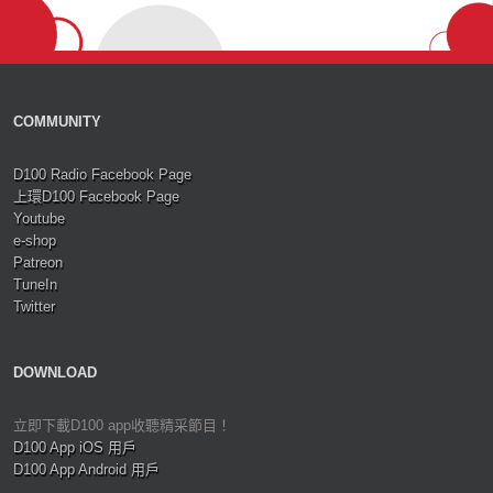
COMMUNITY
D100 Radio Facebook Page
上環D100 Facebook Page
Youtube
e-shop
Patreon
TuneIn
Twitter
DOWNLOAD
立即下載D100 app收聽精采節目！
D100 App iOS 用戶
D100 App Android 用戶