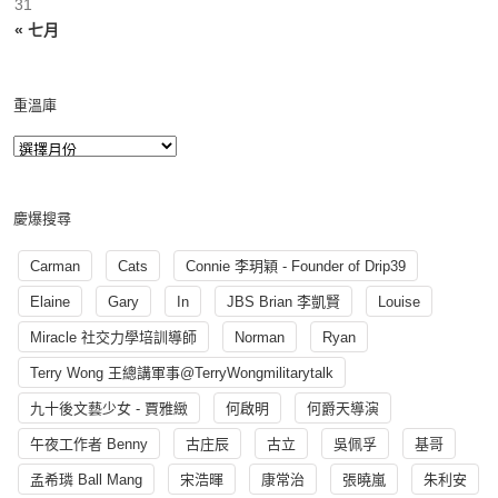
31
« 七月
重溫庫
慶爆搜尋
Carman
Cats
Connie 李玥穎 - Founder of Drip39
Elaine
Gary
In
JBS Brian 李凱賢
Louise
Miracle 社交力學培訓導師
Norman
Ryan
Terry Wong 王總講軍事@TerryWongmilitarytalk
九十後文藝少女 - 賈雅緻
何啟明
何爵天導演
午夜工作者 Benny
古庄辰
古立
吳佩孚
基哥
孟希璘 Ball Mang
宋浩暉
康常治
張曉嵐
朱利安