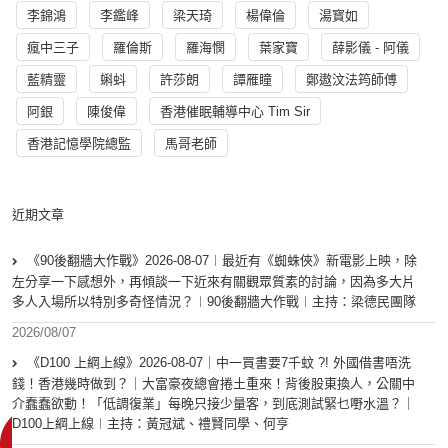
李錦鴻
李鑑峰
梁天琦
楊偉倫
湯寳如
瘋中三子
羅倫斯
羅海憫
葉家寶
薛影儀 - 阿儀
藍精靈
蝌蚪
許莎朗
譚雁瞳
鄭遨汶法筠師傅
阿銀
陳俊偉
香港催眠輔導中心 Tim Sir
香港記憶學院總監
馬哥老師
近期文章
《90後翻牆大作戰》2026-08-07︱最近有《蜘蛛俠》新電影上映，除
左分享一下感想外，再傾談一下近來有關觀眾質素的討論，因為多大片
多人入場所以特別多奇怪情況？︱90後翻牆大作戰︱主持：梁德民團隊
2026/08/07
《D100 上綱上線》2026-08-07｜中一買書要7千蚊 ?! 外國借書唔洗
錢！香港幾時做到？｜大富豪夜總會捲土重來！背後股東換人，公關中
介蠢蠢欲動！「低調復業」每晚只接少量客，到底測試緊乜嘢水溫？｜
D100上綱上線︱主持：黃冠斌、禮賢同學、何亨