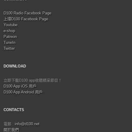
D100 Radio Facebook Page
上環D100 Facebook Page
Youtube
e-shop
Patreon
TuneIn
Twitter
DOWNLOAD
立即下載D100 app收聽精采節目！
D100 App iOS 用戶
D100 App Android 用戶
CONTACTS
電郵 :
info@d100.net
關於我們