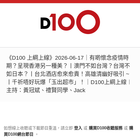
《D100 上綱上線》2026-06-17｜有啲懷念疫情時
期？呈現香港另一種美？丨澳門不如台灣？台灣不
如日本？丨台北酒店愈來愈貴！高雄清幽好吸引 ~
丨千祈唔好玩爆「玉出超市」！｜D100上綱上線︱
主持：黃冠斌、禮賢同學、Jack
如想線上收聽或下載節目重溫，請立即
登入
或
購買D100收聽服務
或
購
買D100網台節目
。