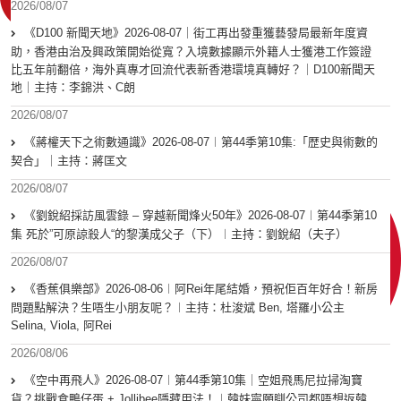
2026/08/07
《D100 新聞天地》2026-08-07｜街工再出發重獲藝發局最新年度資
助，香港由治及興政策開始從寬？入境數據顯示外籍人士獲港工作簽證
比五年前翻倍，海外真專才回流代表新香港環境真轉好？｜D100新聞天
地｜主持：李錦洪、C朗
2026/08/07
《蔣權天下之術數通識》2026-08-07︱第44季第10集:「歴史與術數的
契合」｜主持：蔣匡文
2026/08/07
《劉銳紹採訪風雲錄 – 穿越新聞烽火50年》2026-08-07︱第44季第10
集 死於”可原諒殺人“的黎漢成父子（下）︱主持：劉銳紹（夫子）
2026/08/07
《香蕉俱樂部》2026-08-06︱阿Rei年尾結婚，預祝佢百年好合！新房
問題點解決？生唔生小朋友呢？︱主持：杜浚斌 Ben, 塔羅小公主
Selina, Viola, 阿Rei
2026/08/06
《空中再飛人》2026-08-07︱第44季第10集｜空姐飛馬尼拉掃淘寶
貨？挑戰食鴨仔蛋 + Jollibee隱藏用法！︱韓妹寧願瞓公司都唔想返韓