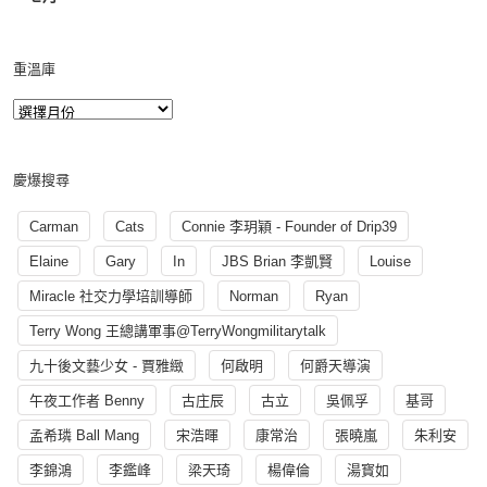
重溫庫
慶爆搜尋
Carman
Cats
Connie 李玥穎 - Founder of Drip39
Elaine
Gary
In
JBS Brian 李凱賢
Louise
Miracle 社交力學培訓導師
Norman
Ryan
Terry Wong 王總講軍事@TerryWongmilitarytalk
九十後文藝少女 - 賈雅緻
何啟明
何爵天導演
午夜工作者 Benny
古庄辰
古立
吳佩孚
基哥
孟希璘 Ball Mang
宋浩暉
康常治
張曉嵐
朱利安
李錦鴻
李鑑峰
梁天琦
楊偉倫
湯寳如