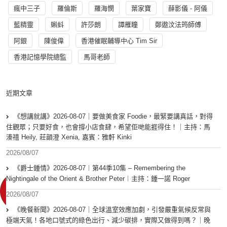
瘋中三子
羅倫斯
羅海憫
葉家寶
薛影儀 - 阿儀
藍精靈
蝌蚪
許莎朗
譚雁瞳
鄭遨汶法筠師傅
阿銀
陳俊偉
香港催眠輔導中心 Tim Sir
香港記憶學院總監
馬哥老師
近期文章
《想講就講》2026-08-07｜要做美食家 Foodie，最緊要講真話，對得
住觀眾；只要好食，也會撐小店食肆，希望佢哋能捱得住！｜主持：馬
溱禧 Heily, 莊韻澄 Xenia, 嘉賓：雅軒 Kinki
2026/08/07
《爵士鍾情》2026-08-07︱第44季10集 – Remembering the
Nightingale of the Orient & Brother Peter︱主持：鍾一諾 Roger
2026/08/07
《晚餐新聞》2026-08-07｜全球溫室效應加劇，引發嚴重氣候反常與
極端天氣！各地口號式的綠色出行、減少碳排，實際又做得到嗎？｜晚