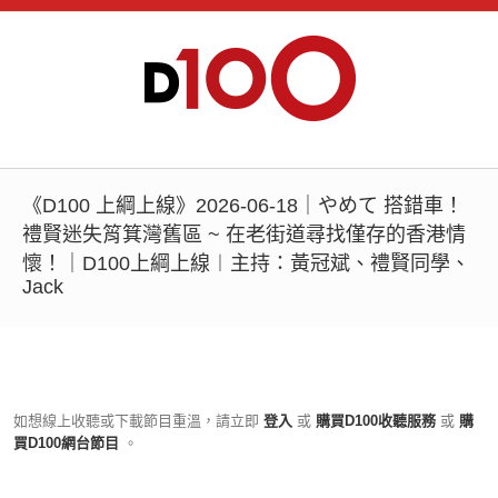
《D100 上綱上線》2026-06-18｜やめて 搭錯車！
禮賢迷失筲箕灣舊區 ~ 在老街道尋找僅存的香港情
懷！｜D100上綱上線︱主持：黃冠斌、禮賢同學、
Jack
如想線上收聽或下載節目重溫，請立即
登入
或
購買D100收聽服務
或
購
買D100網台節目
。