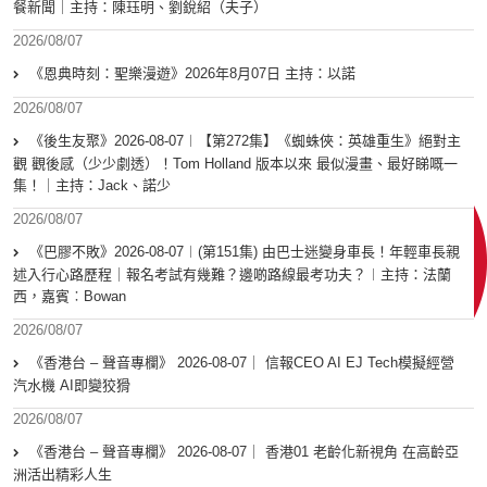
餐新聞｜主持：陳珏明、劉銳紹（夫子）
2026/08/07
《恩典時刻：聖樂漫遊》2026年8月07日 主持：以諾
2026/08/07
《後生友聚》2026-08-07︱【第272集】《蜘蛛俠：英雄重生》絕對主
觀 觀後感（少少劇透）！Tom Holland 版本以來 最似漫畫、最好睇嘅一
集！｜主持：Jack、諾少
2026/08/07
《巴膠不敗》2026-08-07︱(第151集) 由巴士迷變身車長！年輕車長親
述入行心路歷程｜報名考試有幾難？邊啲路線最考功夫？︱主持：法蘭
西，嘉賓︰Bowan
2026/08/07
《香港台 – 聲音專欄》 2026-08-07｜ 信報CEO AI EJ Tech模擬經營
汽水機 AI即變狡猾
2026/08/07
《香港台 – 聲音專欄》 2026-08-07｜ 香港01 老齡化新視角 在高齡亞
洲活出精彩人生