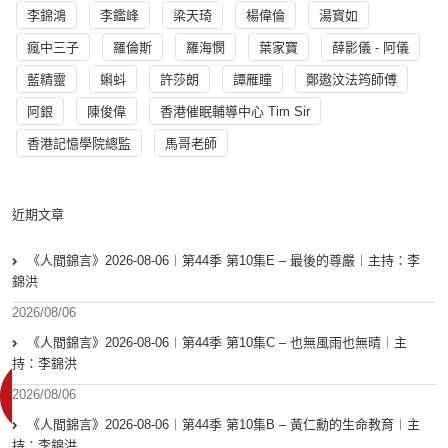
李錦鴻
李鑑峰
梁天琦
楊偉倫
湯寳如
瘋中三子
羅倫斯
羅海憫
葉家寶
薛影儀 - 阿儀
藍精靈
蝌蚪
許莎朗
譚雁瞳
鄭遨汶法筠師傅
阿銀
陳俊偉
香港催眠輔導中心 Tim Sir
香港記憶學院總監
馬哥老師
近期文章
《人間錦言》2026-08-06︱第44季 第10集E – 最後的尊嚴︱主持：李
錦洪
2026/08/06
《人間錦言》2026-08-06︱第44季 第10集C – 也無風雨也無晴︱主
持：李錦洪
2026/08/06
《人間錦言》2026-08-06︱第44季 第10集B – 黃仁勳的生命教育︱主
持：李錦洪