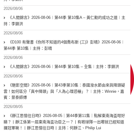
2026/08/06
《人間錦言》2026-08-06︱第44季 第10集A – 黃仁勳的成功之道︱主
持：李錦洪
2026/08/06
《D100 有聲書《你所不知道的4個喬布斯 (三)》彭晴》2026-08-06︱
第44季 第10集︱主持：彭晴
2026/08/06
《人間錦言》2026-08-06︱第44季 第10集 – 全集︱主持：李錦洪
2026/08/06
《魅影空間》2026-08-06︱第43季第10集：泰國潑水節由來與降頭疑
雲！如何區分「真中降頭」與「人為心理恐嚇」？︱主持：Winnie，嘉
賓：景泰師傅
2026/08/05
《靜江思憶往日時》2026-08-05｜第44季第11集｜點解東南海盃咁好
睇？丨靜江係第一屆東南海盃功臣之一？丨有啲球隊一出嚟就已經知道
攞冠軍喇！丨靜江思憶往日時丨主持：何靜江、Philip Lui