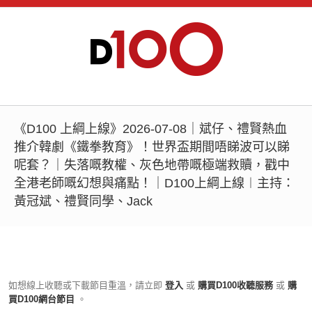
《D100 上綱上線》2026-07-08｜斌仔、禮賢熱血
推介韓劇《鐵拳教育》！世界盃期間唔睇波可以睇
呢套？｜失落嘅教權、灰色地帶嘅極端救贖，戳中
全港老師嘅幻想與痛點！｜D100上綱上線︱主持：
黃冠斌、禮賢同學、Jack
如想線上收聽或下載節目重溫，請立即
登入
或
購買D100收聽服務
或
購
買D100網台節目
。