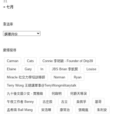
31
« 七月
重溫庫
慶爆搜尋
Carman
Cats
Connie 李玥穎 - Founder of Drip39
Elaine
Gary
In
JBS Brian 李凱賢
Louise
Miracle 社交力學培訓導師
Norman
Ryan
Terry Wong 王總講軍事@TerryWongmilitarytalk
九十後文藝少女 - 賈雅緻
何啟明
何爵天導演
午夜工作者 Benny
古庄辰
古立
吳佩孚
基哥
孟希璘 Ball Mang
宋浩暉
康常治
張曉嵐
朱利安