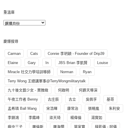
重溫庫
慶爆搜尋
Carman
Cats
Connie 李玥穎 - Founder of Drip39
Elaine
Gary
In
JBS Brian 李凱賢
Louise
Miracle 社交力學培訓導師
Norman
Ryan
Terry Wong 王總講軍事@TerryWongmilitarytalk
九十後文藝少女 - 賈雅緻
何啟明
何爵天導演
午夜工作者 Benny
古庄辰
古立
吳佩孚
基哥
孟希璘 Ball Mang
宋浩暉
康常治
張曉嵐
朱利安
李錦鴻
李鑑峰
梁天琦
楊偉倫
湯寳如
瘋中三子
羅倫斯
羅海憫
葉家寶
薛影儀 - 阿儀