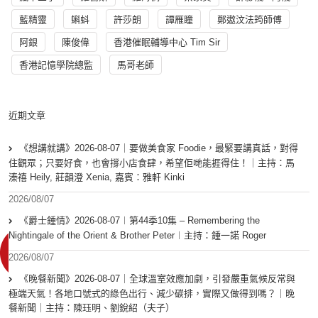
藍精靈
蝌蚪
許莎朗
譚雁瞳
鄭遨汶法筠師傅
阿銀
陳俊偉
香港催眠輔導中心 Tim Sir
香港記憶學院總監
馬哥老師
近期文章
《想講就講》2026-08-07｜要做美食家 Foodie，最緊要講真話，對得
住觀眾；只要好食，也會撐小店食肆，希望佢哋能捱得住！｜主持：馬
溱禧 Heily, 莊韻澄 Xenia, 嘉賓：雅軒 Kinki
2026/08/07
《爵士鍾情》2026-08-07︱第44季10集 – Remembering the
Nightingale of the Orient & Brother Peter︱主持：鍾一諾 Roger
2026/08/07
《晚餐新聞》2026-08-07｜全球溫室效應加劇，引發嚴重氣候反常與
極端天氣！各地口號式的綠色出行、減少碳排，實際又做得到嗎？｜晚
餐新聞｜主持：陳珏明、劉銳紹（夫子）