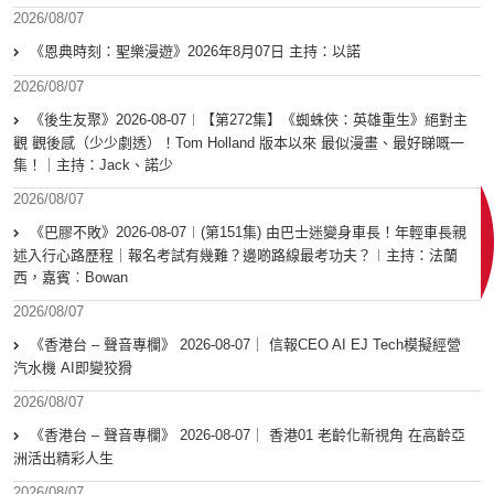
2026/08/07
《恩典時刻：聖樂漫遊》2026年8月07日 主持：以諾
2026/08/07
《後生友聚》2026-08-07︱【第272集】《蜘蛛俠：英雄重生》絕對主
觀 觀後感（少少劇透）！Tom Holland 版本以來 最似漫畫、最好睇嘅一
集！｜主持：Jack、諾少
2026/08/07
《巴膠不敗》2026-08-07︱(第151集) 由巴士迷變身車長！年輕車長親
述入行心路歷程｜報名考試有幾難？邊啲路線最考功夫？︱主持：法蘭
西，嘉賓︰Bowan
2026/08/07
《香港台 – 聲音專欄》 2026-08-07｜ 信報CEO AI EJ Tech模擬經營
汽水機 AI即變狡猾
2026/08/07
《香港台 – 聲音專欄》 2026-08-07｜ 香港01 老齡化新視角 在高齡亞
洲活出精彩人生
2026/08/07