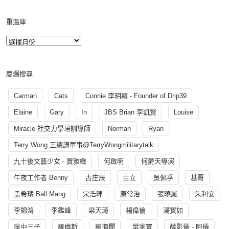
重溫庫
慶爆搜尋
Carman
Cats
Connie 李玥穎 - Founder of Drip39
Elaine
Gary
In
JBS Brian 李凱賢
Louise
Miracle 社交力學培訓導師
Norman
Ryan
Terry Wong 王總講軍事@TerryWongmilitarytalk
九十後文藝少女 - 賈雅緻
何啟明
何爵天導演
午夜工作者 Benny
古庄辰
古立
吳佩孚
基哥
孟希璘 Ball Mang
宋浩暉
康常治
張曉嵐
朱利安
李錦鴻
李鑑峰
梁天琦
楊偉倫
湯寳如
瘋中三子
羅倫斯
羅海憫
葉家寶
薛影儀 - 阿儀