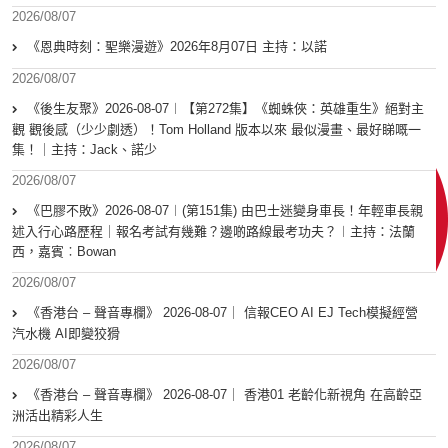
2026/08/07
《恩典時刻：聖樂漫遊》2026年8月07日 主持：以諾
2026/08/07
《後生友聚》2026-08-07︱【第272集】《蜘蛛俠：英雄重生》絕對主
觀 觀後感（少少劇透）！Tom Holland 版本以來 最似漫畫、最好睇嘅一
集！｜主持：Jack、諾少
2026/08/07
《巴膠不敗》2026-08-07︱(第151集) 由巴士迷變身車長！年輕車長親
述入行心路歷程｜報名考試有幾難？邊啲路線最考功夫？︱主持：法蘭
西，嘉賓︰Bowan
2026/08/07
《香港台 – 聲音專欄》 2026-08-07｜ 信報CEO AI EJ Tech模擬經營
汽水機 AI即變狡猾
2026/08/07
《香港台 – 聲音專欄》 2026-08-07｜ 香港01 老齡化新視角 在高齡亞
洲活出精彩人生
2026/08/07