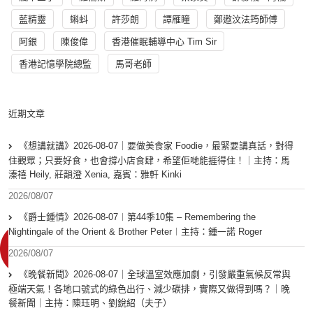
藍精靈
蝌蚪
許莎朗
譚雁瞳
鄭遨汶法筠師傅
阿銀
陳俊偉
香港催眠輔導中心 Tim Sir
香港記憶學院總監
馬哥老師
近期文章
《想講就講》2026-08-07｜要做美食家 Foodie，最緊要講真話，對得
住觀眾；只要好食，也會撐小店食肆，希望佢哋能捱得住！｜主持：馬
溱禧 Heily, 莊韻澄 Xenia, 嘉賓：雅軒 Kinki
2026/08/07
《爵士鍾情》2026-08-07︱第44季10集 – Remembering the
Nightingale of the Orient & Brother Peter︱主持：鍾一諾 Roger
2026/08/07
《晚餐新聞》2026-08-07｜全球溫室效應加劇，引發嚴重氣候反常與
極端天氣！各地口號式的綠色出行、減少碳排，實際又做得到嗎？｜晚
餐新聞｜主持：陳珏明、劉銳紹（夫子）