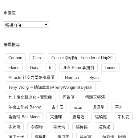
重溫庫
慶爆搜尋
Carman
Cats
Connie 李玥穎 - Founder of Drip39
Elaine
Gary
In
JBS Brian 李凱賢
Louise
Miracle 社交力學培訓導師
Norman
Ryan
Terry Wong 王總講軍事@TerryWongmilitarytalk
九十後文藝少女 - 賈雅緻
何啟明
何爵天導演
午夜工作者 Benny
古庄辰
古立
吳佩孚
基哥
孟希璘 Ball Mang
宋浩暉
康常治
張曉嵐
朱利安
李錦鴻
李鑑峰
梁天琦
楊偉倫
湯寳如
瘋中三子
羅倫斯
羅海憫
葉家寶
薛影儀 - 阿儀