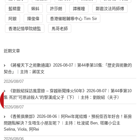
藍精靈
蝌蚪
許莎朗
譚雁瞳
鄭遨汶法筠師傅
阿銀
陳俊偉
香港催眠輔導中心 Tim Sir
香港記憶學院總監
馬哥老師
近期文章
《蔣權天下之術數通識》2026-08-07︱第44季第10集:「歴史與術數的
契合」｜主持：蔣匡文
2026/08/07
《劉銳紹採訪風雲錄 – 穿越新聞烽火50年》2026-08-07︱第44季第10
集 死於”可原諒殺人“的黎漢成父子（下）︱主持：劉銳紹（夫子）
2026/08/07
《香蕉俱樂部》2026-08-06︱阿Rei年尾結婚，預祝佢百年好合！新房
問題點解決？生唔生小朋友呢？︱主持：杜浚斌 Ben, 塔羅小公主
Selina, Viola, 阿Rei
2026/08/06