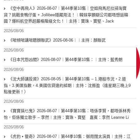
《空中再飛人》2026-08-07︱第44季第10集｜空姐飛馬尼拉掃淘寶
貨？挑戰食鴨仔蛋 + Jollibee隱藏用法！︱韓妹寧願瞓公司都唔想返韓
國？爆料航空界超嚴格階級文化！︱主持：寶珠、寶堅、Jack
2026/08/06
《啱傾啱講啱聽顏聯武》2026-08-06︱︱主持：顏聯武
2026/08/06
《日本咒怨凶間》2026-08-07︱第44季第10集：︱主持：藍秀朗
2026/08/06
《沈大師講投資》2026-08-05︱第44季第10集 – 1.港股市況，2.道
指，3.美匯指數，4.美國信貸違約掉期︱主持：沈振盈（逢星期三晚上9
點後更新！）
2026/08/06
《寶寶搞乜鬼》2026-08-07︱第44季第10集︰唔係李賢，都唔係林秀
怡，佢係獨立歌手 – 李然︱主持：寶珠、寶堅 嘉賓：李然 Leanne Li
2026/08/06
《虎豹 • 獵奇》2026-08-07︱第44季10集：御用闊太演員︱主持：江