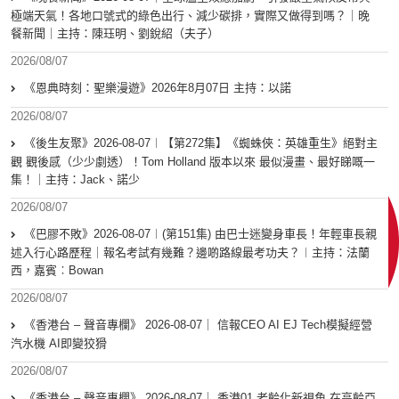
極端天氣！各地口號式的綠色出行、減少碳排，實際又做得到嗎？｜晚
餐新聞｜主持：陳珏明、劉銳紹（夫子）
2026/08/07
《恩典時刻：聖樂漫遊》2026年8月07日 主持：以諾
2026/08/07
《後生友聚》2026-08-07︱【第272集】《蜘蛛俠：英雄重生》絕對主
觀 觀後感（少少劇透）！Tom Holland 版本以來 最似漫畫、最好睇嘅一
集！｜主持：Jack、諾少
2026/08/07
《巴膠不敗》2026-08-07︱(第151集) 由巴士迷變身車長！年輕車長親
述入行心路歷程｜報名考試有幾難？邊啲路線最考功夫？︱主持：法蘭
西，嘉賓︰Bowan
2026/08/07
《香港台 – 聲音專欄》 2026-08-07｜ 信報CEO AI EJ Tech模擬經營
汽水機 AI即變狡猾
2026/08/07
《香港台 – 聲音專欄》 2026-08-07｜ 香港01 老齡化新視角 在高齡亞