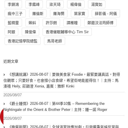
李錦鴻
李鑑峰
梁天琦
楊偉倫
湯寳如
瘋中三子
羅倫斯
羅海憫
葉家寶
薛影儀 - 阿儀
藍精靈
蝌蚪
許莎朗
譚雁瞳
鄭遨汶法筠師傅
阿銀
陳俊偉
香港催眠輔導中心 Tim Sir
香港記憶學院總監
馬哥老師
近期文章
《想講就講》2026-08-07｜要做美食家 Foodie，最緊要講真話，對得
住觀眾；只要好食，也會撐小店食肆，希望佢哋能捱得住！｜主持：馬
溱禧 Heily, 莊韻澄 Xenia, 嘉賓：雅軒 Kinki
2026/08/07
《爵士鍾情》2026-08-07︱第44季10集 – Remembering the
Nightingale of the Orient & Brother Peter︱主持：鍾一諾 Roger
2026/08/07
《晚餐新聞》2026-08-07｜全球溫室效應加劇，引發嚴重氣候反常與