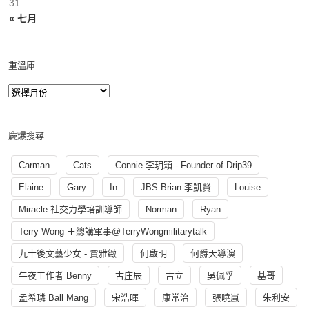
31
« 七月
重溫庫
慶爆搜尋
Carman
Cats
Connie 李玥穎 - Founder of Drip39
Elaine
Gary
In
JBS Brian 李凱賢
Louise
Miracle 社交力學培訓導師
Norman
Ryan
Terry Wong 王總講軍事@TerryWongmilitarytalk
九十後文藝少女 - 賈雅緻
何啟明
何爵天導演
午夜工作者 Benny
古庄辰
古立
吳佩孚
基哥
孟希璘 Ball Mang
宋浩暉
康常治
張曉嵐
朱利安