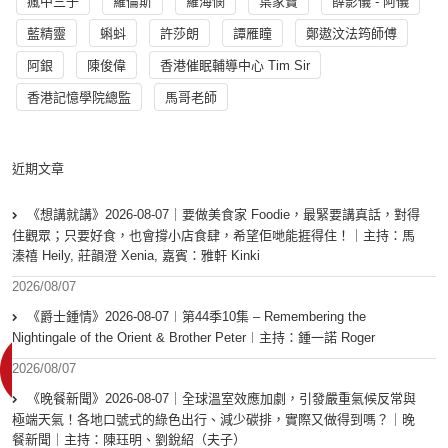
瘋中三子
羅倫斯
羅海憫
葉家寶
薛影儀 - 阿儀
藍精靈
蝌蚪
許莎朗
譚雁瞳
鄭遨汶法筠師傅
阿銀
陳俊偉
香港催眠輔導中心 Tim Sir
香港記憶學院總監
馬哥老師
近期文章
《想講就講》2026-08-07｜要做美食家 Foodie，最緊要講真話，對得
住觀眾；只要好食，也會撐小店食肆，希望佢哋能捱得住！｜主持：馬
溱禧 Heily, 莊韻澄 Xenia, 嘉賓：雅軒 Kinki
2026/08/07
《爵士鍾情》2026-08-07︱第44季10集 – Remembering the
Nightingale of the Orient & Brother Peter︱主持：鍾一諾 Roger
2026/08/07
《晚餐新聞》2026-08-07｜全球溫室效應加劇，引發嚴重氣候反常與
極端天氣！各地口號式的綠色出行、減少碳排，實際又做得到嗎？｜晚
餐新聞｜主持：陳珏明、劉銳紹（夫子）