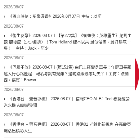
2026/08/07
《恩典時刻：聖樂漫遊》2026年8月07日 主持：以諾
2026/08/07
《後生友聚》2026-08-07︱【第272集】《蜘蛛俠：英雄重生》絕對主
觀 觀後感（少少劇透）！Tom Holland 版本以來 最似漫畫、最好睇嘅一
集！｜主持：Jack、諾少
2026/08/07
《巴膠不敗》2026-08-07︱(第151集) 由巴士迷變身車長！年輕車長親
述入行心路歷程｜報名考試有幾難？邊啲路線最考功夫？︱主持：法蘭
西，嘉賓︰Bowan
2026/08/07
《香港台 – 聲音專欄》 2026-08-07｜ 信報CEO AI EJ Tech模擬經營
汽水機 AI即變狡猾
2026/08/07
《香港台 – 聲音專欄》 2026-08-07｜ 香港01 老齡化新視角 在高齡亞
洲活出精彩人生