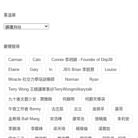
重溫庫
慶爆搜尋
Carman
Cats
Connie 李玥穎 - Founder of Drip39
Elaine
Gary
In
JBS Brian 李凱賢
Louise
Miracle 社交力學培訓導師
Norman
Ryan
Terry Wong 王總講軍事@TerryWongmilitarytalk
九十後文藝少女 - 賈雅緻
何啟明
何爵天導演
午夜工作者 Benny
古庄辰
古立
吳佩孚
基哥
孟希璘 Ball Mang
宋浩暉
康常治
張曉嵐
朱利安
李錦鴻
李鑑峰
梁天琦
楊偉倫
湯寳如